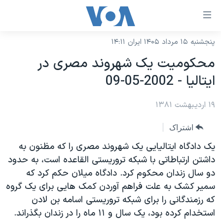
ینکهای
ابل
سترسی
پنجشنبه ۱۵ مرداد ۱۴۰۵ ایران ۱۴:۱۱
خانه
هش
محکوميت يک شهروند مصری در
نسخه سبک وب‌سایت
ه
ايتاليا - 2002-05-09
حتوای
موضوع ها
صلی
۱۹ اردیبهشت ۱۳۸۱
برنامه های تلویزیونی
ایران
هش
جدول برنامه ها
ه
آمریکا
اشتراک
فحه
صفحه‌های ویژه
جهان
يک دادگاه ايتاليايی يک شهروند مصری را که مظنون به
صلی
فرکانس‌های صدای آمریکا
داشتن ارتباطاتی با شبکه تروريستی القاعده است، به حدود
ورزشی
جام جهانی ۲۰۲۶
هش
دو سال زندان محکوم کرد. دادگاه ميلان حکم کرد که
پخش رادیویی
ه
گزیده‌ها
عملیات خشم حماسی
سمير کشک به علت فراهم آوردن کمک هايی برای يک گروه
ستجو
۲۵۰سالگی آمریکا
ویژه برنامه‌ها
که رزمندگانی را برای شبکه تروريستی اسامه بن لادن
یادگیری زبان انگلیسی
استخدام کرده بود، يک سال و ۱۱ ماه را در زندان بگذراند.
ویدیوها
بایگانی برنامه‌های تلویزیونی