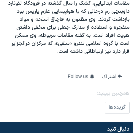
مقامات ايتاليايي، کشک را سال گذشته در فرودگاه لئونارد
دنبال کنید
مستندها
فرهنگ و زندگی
داوينچی رم درحالی که با هواپيمايی عازم پاريس بود
حقوق شهروندی
انتخابات ریاست جمهوری آمریکا ۲۰۲۴
بازداشت کردند. وی مظنون به قاچاق اسلحه و مواد
منفجره و استفاده از مدارک جعلی برای مخفی داشتن
اقتصادی
حمله جمهوری اسلامی به اسرائیل
هويت افراد است. به گفته مقامات مربوطه، وی ممکن
رمز مهسا
علم و فناوری
است با گروه اسلامی تندرو «سلفی»، که مرکزآن درالجزاير
زبانهای مختلف
اسرائیل در جنگ
ورزش زنان در ایران
قرار دارد نيز ارتباطاتی داشته است.
گالری عکس
اعتراضات زن، زندگی، آزادی
آرشیو پخش زنده
مجموعه مستندهای دادخواهی
اشتراک
Follow us
تریبونال مردمی آبان ۹۸
دادگاه حمید نوری
همچنبن ببینید:
چهل سال گروگان‌گیری
گزيده‌ها
قانون شفافیت دارائی کادر رهبری ایران
اعتراضات مردمی آبان ۹۸
دنبال کنید