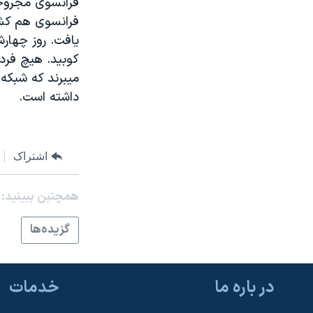
مستندها
فرهنگ و زندگی
فرانسوی هم کشت
حقوق شهروندی
انتخابات ریاست جمهوری آمریکا ۲۰۲۴
يافت. روز چهارش
اقتصادی
حمله جمهوری اسلامی به اسرائیل
کوبيد. هيچ فرد
ميبرند که شبکه 
رمز مهسا
علم و فناوری
داشته است.
اسرائیل در جنگ
ورزش زنان در ایران
گالری عکس
اعتراضات زن، زندگی، آزادی
آرشیو پخش زنده
مجموعه مستندهای دادخواهی
اشتراک
تریبونال مردمی آبان ۹۸
همچنبن ببینید:
دادگاه حمید نوری
گزيده‌ها
چهل سال گروگان‌گیری
قانون شفافیت دارائی کادر رهبری ایران
اعتراضات مردمی آبان ۹۸
در باره ما
خدمات
اسرائیل در جنگ