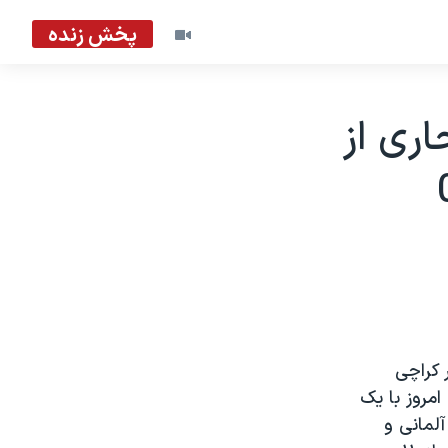
پخش زنده
ری از
ر کراچی
مروز با يک
آلمانی و