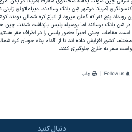
شرقی چين شوند. بگفته سخنگوی سفارت آمريکا در پکن امروز 
کنسولگری آمريکا درشهر شِن يانگ رساندند. ديپلماتهای ژاپنی ني
ن رويداد پنج نفر که گمان ميرود از اتباع کره شمالی بودند کوش
در شن يانگ برسانند اما بوسيله پليس بازداشت شدند. چين هنو
 است. مقامات چينی اخيراً حضور پليس را در اطراف مقر هيئته
ختلف کشور افزايش داده اند تا از اقدام پناه جويان کره شمال
واست سفر به خارج جلوگيری کنند.
Follow us
چاپ
دنبال کنید