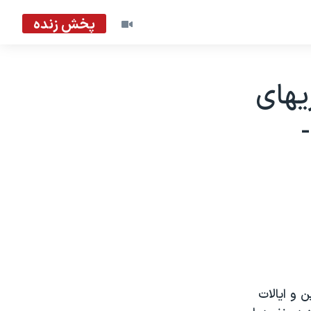
پخش زنده
يهای
 و ايالات