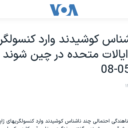
ناس کوشيدند وارد کنسولگر
ايالات متحده در چين شوند -
ناهندگی احتمالی چند ناشناس کوشيدند وارد کنسولگريهای ژاپن