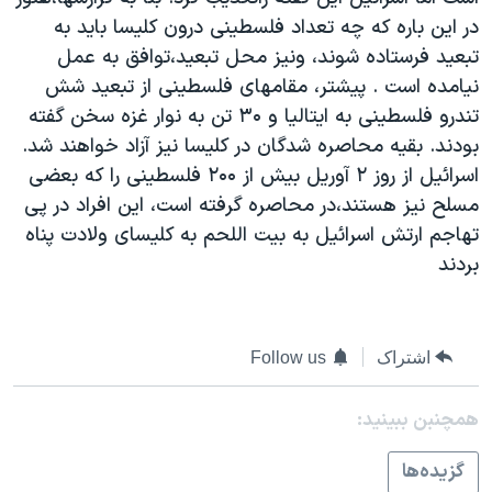
دنبال کنید
مستندها
فرهنگ و زندگی
در اين باره که چه تعداد فلسطينی درون کليسا بايد به
تبعيد فرستاده شوند، ونيز محل تبعيد،توافق به عمل
حقوق شهروندی
انتخابات ریاست جمهوری آمریکا ۲۰۲۴
نيامده است . پيشتر، مقامهای فلسطينی از تبعيد شش
اقتصادی
حمله جمهوری اسلامی به اسرائیل
تندرو فلسطينی به ايتاليا و ۳۰ تن به نوار غزه سخن گفته
رمز مهسا
علم و فناوری
بودند. بقيه محاصره شدگان در کليسا نيز آزاد خواهند شد.
زبانهای مختلف
اسرائيل از روز ۲ آوريل بيش از ۲۰۰ فلسطينی را که بعضی
اسرائیل در جنگ
ورزش زنان در ایران
مسلح نيز هستند،در محاصره گرفته است، اين افراد در پی
گالری عکس
اعتراضات زن، زندگی، آزادی
تهاجم ارتش اسرائيل به بيت اللحم به کليسای ولادت پناه
آرشیو پخش زنده
مجموعه مستندهای دادخواهی
بردند
تریبونال مردمی آبان ۹۸
دادگاه حمید نوری
اشتراک
Follow us
چهل سال گروگان‌گیری
همچنبن ببینید:
قانون شفافیت دارائی کادر رهبری ایران
اعتراضات مردمی آبان ۹۸
گزيده‌ها