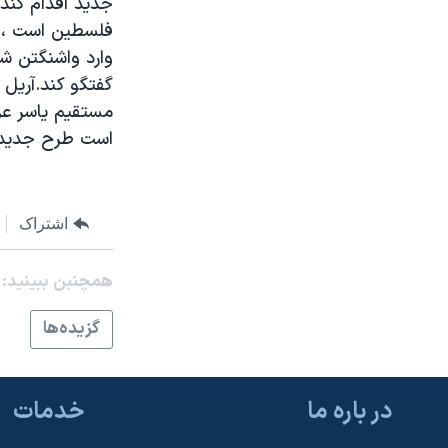
جديد اقدام کند.
مستندها
فرهنگ و زندگی
فلسطين است ،اس
حقوق شهروندی
انتخابات ریاست جمهوری آمریکا ۲۰۲۴
اقتصادی
حمله جمهوری اسلامی به اسرائیل
گفتگو کند.آريل 
مستقيم ياسر عر
رمز مهسا
علم و فناوری
است طرح جديد ص
اسرائیل در جنگ
ورزش زنان در ایران
گالری عکس
اعتراضات زن، زندگی، آزادی
آرشیو پخش زنده
مجموعه مستندهای دادخواهی
اشتراک
تریبونال مردمی آبان ۹۸
همچنبن ببینید:
دادگاه حمید نوری
گزيده‌ها
چهل سال گروگان‌گیری
قانون شفافیت دارائی کادر رهبری ایران
اعتراضات مردمی آبان ۹۸
در باره ما
خدمات
اسرائیل در جنگ