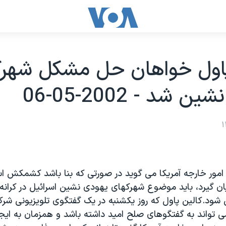
پاول خواهان حل مشکل شهرک
 شد - 2002-05-06
 امور خارجه آمريکا می گويد در صورتی که بنا باشد کشمکش اس
ن گيرد، بايد موضوع شهرکهای يهودی نشين اسرائيل در کرانه 
ود.کالين پاول که روز يکشنبه در يک گفتگوی تلويزيونی شرک
ی تواند به گفتگوهای صلح اميد داشته باشد و همزمان به ايج