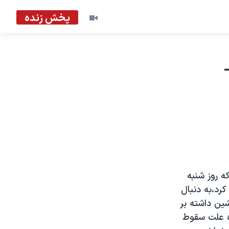
پخش زنده
ه روز شنبه
رد،به دنبال
ه اند. به گفته شاهدان، هواپيما که دست کم ۷۵ سرنشين داشته بر
ره علت سقوط