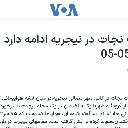
نجات در نيجريه ادامه دارد -
ت نجات در کانو، شهر شمالی نيجريه،در ميان لاشه هواپيمائی ک
از فرودگاه شهربا يک ساختمان در يک محله پرجمعيت برخورد ک
يافتن ده ها قربانی حادث
ساختمان،سقوط کرده و آتش گرفته است. مقامهای نيجريه در با