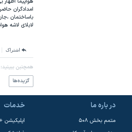
هواپيما اظهار ب
مستندها
فرهنگ و زندگی
حقوق شهروندی
انتخابات ریاست جمهوری آمریکا ۲۰۲۴
باساختمان ،جان 
اقتصادی
حمله جمهوری اسلامی به اسرائیل
لابلای لاشه هوا
رمز مهسا
علم و فناوری
اسرائیل در جنگ
ورزش زنان در ایران
اشتراک
گالری عکس
اعتراضات زن، زندگی، آزادی
آرشیو پخش زنده
مجموعه مستندهای دادخواهی
همچنبن ببینید:
تریبونال مردمی آبان ۹۸
گزيده‌ها
دادگاه حمید نوری
چهل سال گروگان‌گیری
در باره ما
خدمات
قانون شفافیت دارائی کادر رهبری ایران
اعتراضات مردمی آبان ۹۸
متمم بخش ۵۰۸
اپلیکیشن +VOA
اسرائیل در جنگ