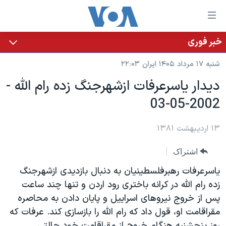
ینکهای
ابل
سترسی
خبر فوری
خانه
هش
شنبه ۱۷ مرداد ۱۴۰۵ ایران ۲۲:۰۳
نسخه سبک وب‌سایت
ه
ديدار ياسرعرفات ازشهرجنگ زده رام الله -
حتوای
موضوع ها
2002-05-03
صلی
برنامه های تلویزیونی
ایران
هش
جدول برنامه ها
ه
۱۳ اردیبهشت ۱۳۸۱
آمریکا
فحه
صفحه‌های ویژه
جهان
اشتراک
صلی
فرکانس‌های صدای آمریکا
ورزشی
جام جهانی ۲۰۲۶
هش
ياسرعرفات رهبرفلسطينيان به دنبال بازديدی ازشهرجنگ
پخش رادیویی
ه
گزیده‌ها
عملیات خشم حماسی
زده رام الله در کرانه باختری رود اردن و تنها چند ساعت
ستجو
پس از خروج نيروهای اسراييل و پايان دادن به محاصره
۲۵۰سالگی آمریکا
ویژه برنامه‌ها
یادگیری زبان انگلیسی
مقراقامت او، قول داد که رام الله را بازسازی کند. عرفات که
ویدیوها
بایگانی برنامه‌های تلویزیونی
روز پنجشنبه هنگام خروج از مقراقامت خود حالتی