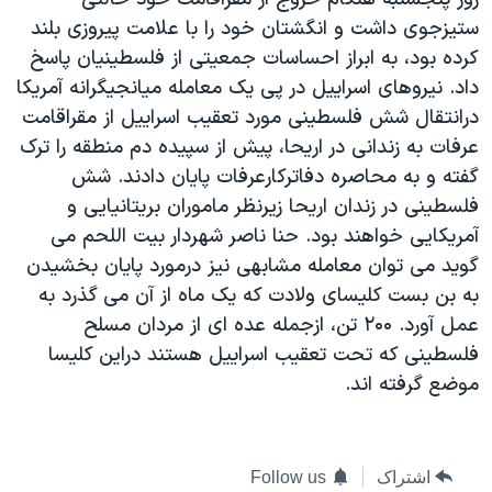
دنبال کنید
مستندها
فرهنگ و زندگی
ستيزجوی داشت و انگشتان خود را با علامت پيروزی بلند
کرده بود، به ابراز احساسات جمعيتی از فلسطينيان پاسخ
حقوق شهروندی
انتخابات ریاست جمهوری آمریکا ۲۰۲۴
داد. نيروهای اسراييل در پی يک معامله ميانجيگرانه آمريکا
اقتصادی
حمله جمهوری اسلامی به اسرائیل
درانتقال شش فلسطينی مورد تعقيب اسراييل از مقراقامت
رمز مهسا
علم و فناوری
عرفات به زندانی در اريحا، پيش از سپيده دم منطقه را ترک
زبانهای مختلف
گفته و به محاصره دفاترکارعرفات پايان دادند. شش
اسرائیل در جنگ
ورزش زنان در ایران
فلسطينی در زندان اريحا زيرنظر ماموران بريتانيايی و
گالری عکس
اعتراضات زن، زندگی، آزادی
آمريکايی خواهند بود. حنا ناصر شهردار بيت اللحم می
آرشیو پخش زنده
مجموعه مستندهای دادخواهی
گويد می توان معامله مشابهی نيز درمورد پايان بخشيدن
به بن بست کليسای ولادت که يک ماه از آن می گذرد به
تریبونال مردمی آبان ۹۸
عمل آورد. ۲۰۰ تن، ازجمله عده ای از مردان مسلح
دادگاه حمید نوری
فلسطينی که تحت تعقيب اسراييل هستند دراين کليسا
چهل سال گروگان‌گیری
موضع گرفته اند.
قانون شفافیت دارائی کادر رهبری ایران
اعتراضات مردمی آبان ۹۸
اشتراک
Follow us