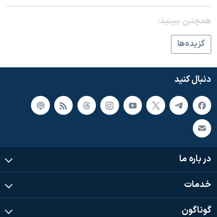
اسرائیل در جنگ
نرگس محمدی برنده جایزه نوبل صلح
همچنبن ببینید:
همایش محافظه‌کاران آمریکا «سی‌پک»
گزيده‌ها
صفحه‌های ویژه
سفر پرزیدنت ترامپ به چین
دنبال کنید
در باره ما
خدمات
گوناگون