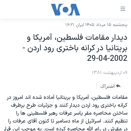
ینکهای
ابل
سترسی
پنجشنبه ۱۵ مرداد ۱۴۰۵ ایران ۱۶:۲۱
خانه
هش
ديدار مقامات فلسطين، آمريکا و
نسخه سبک وب‌سایت
ه
بريتانيا در کرانه باختری رود اردن -
حتوای
موضوع ها
2002-04-29
صلی
برنامه های تلویزیونی
ایران
هش
۰۹ اردیبهشت ۱۳۸۱
جدول برنامه ها
ه
آمریکا
فحه
صفحه‌های ویژه
جهان
اشتراک
صلی
فرکانس‌های صدای آمریکا
ورزشی
جام جهانی ۲۰۲۶
مقامات فلسطين، آمريکا و بريتانيا آماده شده اند امروز در
هش
پخش رادیویی
کرانه باختری رود اردن ديدار کنند و جزئيات طرح برطرف
ه
گزیده‌ها
عملیات خشم حماسی
ساختن محاصره مقر ياسر عرفات رهبر فلسطينی ها را
ستجو
۲۵۰سالگی آمریکا
ویژه برنامه‌ها
یادگیری زبان انگلیسی
تنظيم کنند. اسرائيل از ماه دسامبر تا کنون آقای عرفات را
ویدیوها
بایگانی برنامه‌های تلویزیونی
در مقرش در رام الله محاصره کرده است. به موجب اين قرار