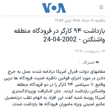
ینکهای
ابل
سترسی
یکشنبه ۱۸ مرداد ۱۴۰۵ ایران ۱۲:۵۹
خانه
هش
بازداشت ۹۴ کارگر در فرودگاه منطقه
نسخه سبک وب‌سایت
ه
واشنگتن - 2002-04-24
حتوای
موضوع ها
صلی
۰۴ اردیبهشت ۱۳۸۱
برنامه های تلویزیونی
ایران
هش
جدول برنامه ها
ه
آمریکا
اشتراک
فحه
صفحه‌های ویژه
جهان
مقامهای دولت فدرال آمريکا درادامه شدت عمل به خرج
صلی
فرکانس‌های صدای آمریکا
دادن در مورد اجرای قوانين ناظربه امنيت فرودگاه ها درپی
ورزشی
جام جهانی ۲۰۲۶
هش
وقايع ۱۱ سپتامبر، ۹۴ کارگر را در دو فرودگاه منطقه
پخش رادیویی
ه
گزیده‌ها
عملیات خشم حماسی
واشنگتن بازداشت کردند. جان اشکرافت وزيردادگستری
ستجو
۲۵۰سالگی آمریکا
ویژه برنامه‌ها
آمريکا روزسه شنبه گفت اين افراد به اتهام تقلب درتحصيل
یادگیری زبان انگلیسی
علايم امنيتی ويژه ماموران فرودگاه ها بازداشت شدند.
ویدیوها
بایگانی برنامه‌های تلویزیونی