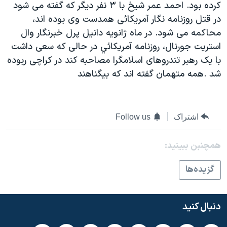
کرده بود. احمد عمر شيخ با ۳ نفر ديگر که گفته می شود
دنبال کنید
مستندها
فرهنگ و زندگی
در قتل روزنامه نگار آمريکائی همدست وی بوده اند،
حقوق شهروندی
انتخابات ریاست جمهوری آمریکا ۲۰۲۴
محاکمه می شود. در ماه ژانويه دانيل پرل خبرنگار وال
استريت جورنال، روزنامه آمريکائي در حالی که سعی داشت
اقتصادی
حمله جمهوری اسلامی به اسرائیل
با يک رهبر تندروهای اسلامگرا مصاحبه کند در کراچی ربوده
رمز مهسا
علم و فناوری
شد .همه متهمان گفته اند که بيگناهند
زبانهای مختلف
اسرائیل در جنگ
ورزش زنان در ایران
گالری عکس
اعتراضات زن، زندگی، آزادی
اشتراک
Follow us
آرشیو پخش زنده
مجموعه مستندهای دادخواهی
تریبونال مردمی آبان ۹۸
همچنبن ببینید:
دادگاه حمید نوری
گزيده‌ها
چهل سال گروگان‌گیری
قانون شفافیت دارائی کادر رهبری ایران
دنبال کنید
اعتراضات مردمی آبان ۹۸