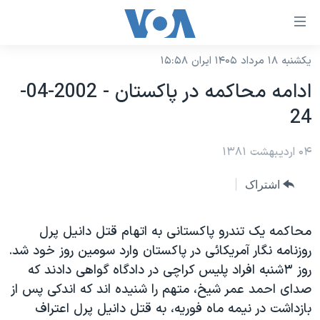
ینکهای
ابل
سترسی
یکشنبه ۱۸ مرداد ۱۴۰۵ ایران ۱۵:۵۸
خانه
هش
ادامه محاکمه در پاکستان - 2002-04-
نسخه سبک وب‌سایت
ه
24
حتوای
موضوع ها
صلی
۰۴ اردیبهشت ۱۳۸۱
برنامه های تلویزیونی
ایران
هش
جدول برنامه ها
ه
آمریکا
اشتراک
فحه
صفحه‌های ویژه
جهان
صلی
فرکانس‌های صدای آمریکا
محاکمه يک تندرو پاکستانی به اتهام قتل دانيل پرل
ورزشی
جام جهانی ۲۰۲۶
هش
روزنامه نگار آمريکائی در پاکستان وارد سومين روز خود شد.
پخش رادیویی
ه
گزیده‌ها
عملیات خشم حماسی
روز ۳شنبه افراد پليس کراچی در دادگاه گواهی دادند که
ستجو
۲۵۰سالگی آمریکا
ویژه برنامه‌ها
صدای احمد عمر شيخ، متهم را شنيده اند که اندکی پس از
یادگیری زبان انگلیسی
بازداشت در نيمه ماه فوريه، به قتل دانيل پرل اعتراف
ویدیوها
بایگانی برنامه‌های تلویزیونی