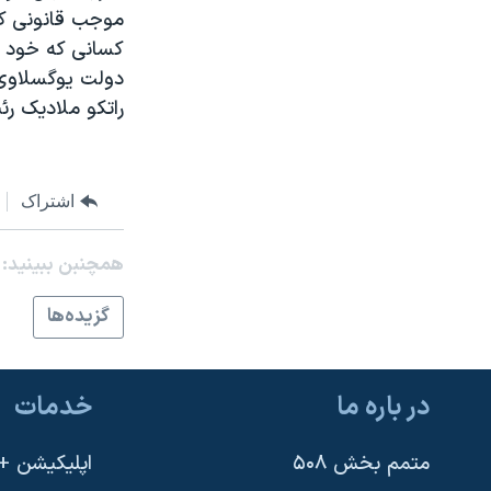
مستندها
فرهنگ و زندگی
موجب قانونی که
حقوق شهروندی
انتخابات ریاست جمهوری آمریکا ۲۰۲۴
کسانی که خود را
اقتصادی
حمله جمهوری اسلامی به اسرائیل
راتکو ملاديک رئ
رمز مهسا
علم و فناوری
اسرائیل در جنگ
ورزش زنان در ایران
گالری عکس
اعتراضات زن، زندگی، آزادی
اشتراک
آرشیو پخش زنده
مجموعه مستندهای دادخواهی
همچنبن ببینید:
تریبونال مردمی آبان ۹۸
گزيده‌ها
دادگاه حمید نوری
چهل سال گروگان‌گیری
در باره ما
خدمات
قانون شفافیت دارائی کادر رهبری ایران
اعتراضات مردمی آبان ۹۸
متمم بخش ۵۰۸
اپلیکیشن +VOA
اسرائیل در جنگ