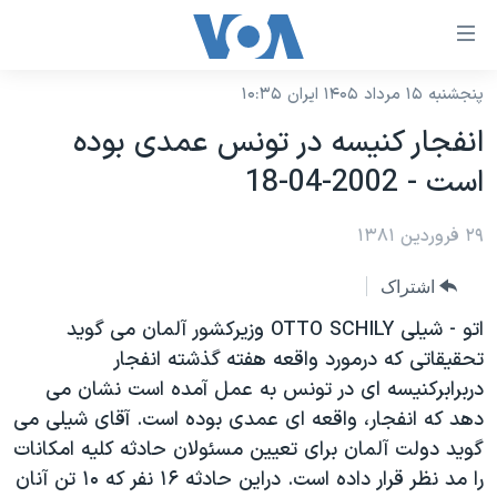
ینکهای
ابل
سترسی
پنجشنبه ۱۵ مرداد ۱۴۰۵ ایران ۱۰:۳۵
خانه
هش
انفجار کنيسه در تونس عمدی بوده
نسخه سبک وب‌سایت
ه
است - 2002-04-18
حتوای
موضوع ها
صلی
۲۹ فروردین ۱۳۸۱
برنامه های تلویزیونی
ایران
هش
جدول برنامه ها
ه
آمریکا
اشتراک
فحه
صفحه‌های ویژه
جهان
اتو - شيلی OTTO SCHILY وزيرکشور آلمان می گويد
صلی
فرکانس‌های صدای آمریکا
تحقيقاتی که درمورد واقعه هفته گذشته انفجار
ورزشی
جام جهانی ۲۰۲۶
هش
دربرابرکنيسه ای در تونس به عمل آمده است نشان می
پخش رادیویی
ه
گزیده‌ها
عملیات خشم حماسی
دهد که انفجار، واقعه ای عمدی بوده است. آقای شيلی می
ستجو
۲۵۰سالگی آمریکا
ویژه برنامه‌ها
گويد دولت آلمان برای تعيين مسئولان حادثه کليه امکانات
یادگیری زبان انگلیسی
را مد نظر قرار داده است. دراين حادثه ۱۶ نفر که ۱۰ تن آنان
ویدیوها
بایگانی برنامه‌های تلویزیونی