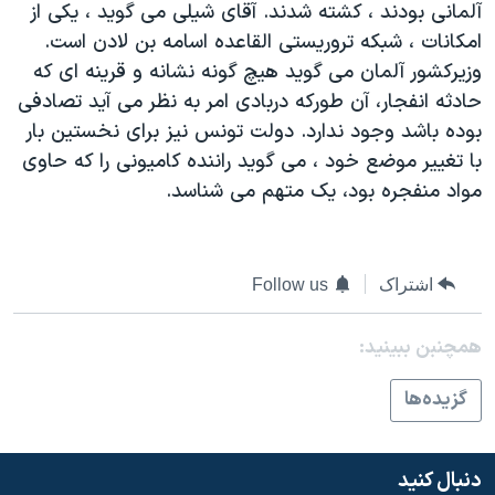
آلمانی بودند ، کشته شدند. آقای شيلی می گويد ، يکی از
دنبال کنید
مستندها
فرهنگ و زندگی
امکانات ، شبکه تروريستی القاعده اسامه بن لادن است.
حقوق شهروندی
انتخابات ریاست جمهوری آمریکا ۲۰۲۴
وزيرکشور آلمان می گويد هيچ گونه نشانه و قرينه ای که
حادثه انفجار، آن طورکه دربادی امر به نظر می آيد تصادفی
اقتصادی
حمله جمهوری اسلامی به اسرائیل
بوده باشد وجود ندارد. دولت تونس نيز برای نخستين بار
رمز مهسا
علم و فناوری
با تغيير موضع خود ، می گويد راننده کاميونی را که حاوی
زبانهای مختلف
اسرائیل در جنگ
ورزش زنان در ایران
مواد منفجره بود، يک متهم می شناسد.
گالری عکس
اعتراضات زن، زندگی، آزادی
آرشیو پخش زنده
مجموعه مستندهای دادخواهی
اشتراک
Follow us
تریبونال مردمی آبان ۹۸
دادگاه حمید نوری
همچنبن ببینید:
چهل سال گروگان‌گیری
گزيده‌ها
قانون شفافیت دارائی کادر رهبری ایران
اعتراضات مردمی آبان ۹۸
دنبال کنید