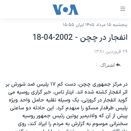
ینکهای
ابل
سترسی
پنجشنبه ۱۵ مرداد ۱۴۰۵ ایران ۱۵:۵۵
خانه
هش
انفجار در چچن - 2002-04-18
نسخه سبک وب‌سایت
ه
حتوای
۲۹ فروردین ۱۳۸۱
موضوع ها
صلی
برنامه های تلویزیونی
ایران
اشتراک
هش
جدول برنامه ها
ه
آمریکا
فحه
صفحه‌های ویژه
در مرکز جمهوری چچن، دست کم ۱۷ پليس ضد شورش بر
جهان
صلی
اثر انفجار کشته شده اند. ايتار تاس، خبر گزاری روسيه می
فرکانس‌های صدای آمریکا
ورزشی
جام جهانی ۲۰۲۶
هش
گويد انفجار در گروزنی، يک وسيله نقليه حامل واحد ويژه
پخش رادیویی
ه
گزیده‌ها
عملیات خشم حماسی
پليس طرفدار مسکو را منهدم کرد. اين حادثه دو ساعتی
ستجو
پيش از آن که ولاديمير پوتين رئيس جمهور روسيه
۲۵۰سالگی آمریکا
ویژه برنامه‌ها
یادگیری زبان انگلیسی
سخنرانی موسوم به گزارش به مردم را ايراد کند، روی
ویدیوها
بایگانی برنامه‌های تلویزیونی