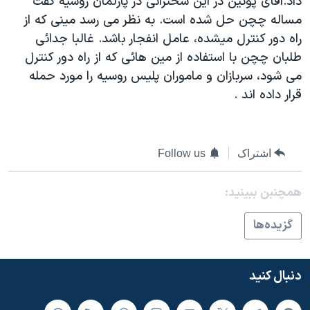
داد.آقای پوتين در اين سخنرانی در پارلمان روسيه گفت
دنبال کنید
مستندها
فرهنگ و زندگی
مساله چچن حل شده است. به نظر می رسد مينی که از
راه دور کنترل ميشده، عامل انفجار باشد. غالبا جدائی
حقوق شهروندی
انتخابات ریاست جمهوری آمریکا ۲۰۲۴
طلبان چچن با استفاده از مين هائی که از راه دور کنترل
اقتصادی
حمله جمهوری اسلامی به اسرائیل
می شود، سربازان و ماموران پليس روسيه را مورد حمله
رمز مهسا
علم و فناوری
قرار داده اند .
زبانهای مختلف
اسرائیل در جنگ
ورزش زنان در ایران
گالری عکس
اعتراضات زن، زندگی، آزادی
اشتراک
Follow us
آرشیو پخش زنده
مجموعه مستندهای دادخواهی
تریبونال مردمی آبان ۹۸
همچنبن ببینید:
دادگاه حمید نوری
گزيده‌ها
چهل سال گروگان‌گیری
قانون شفافیت دارائی کادر رهبری ایران
دنبال کنید
اعتراضات مردمی آبان ۹۸