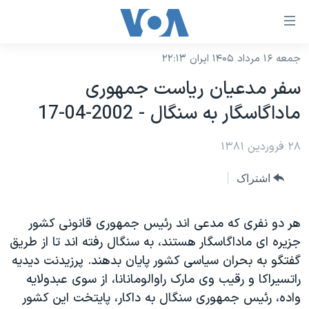
ینکهای
ابل
سترسی
جمعه ۱۶ مرداد ۱۴۰۵ ایران ۲۲:۱۳
خانه
هش
سفر مدعيان رياست جمهوری
نسخه سبک وب‌سایت
ه
ماداگاسگار به سنگال - 2002-04-17
حتوای
موضوع ها
صلی
۲۸ فروردین ۱۳۸۱
برنامه های تلویزیونی
ایران
هش
جدول برنامه ها
ه
آمریکا
اشتراک
فحه
صفحه‌های ویژه
جهان
صلی
فرکانس‌های صدای آمریکا
هر دو نفری که مدعی اند رئيس جمهوری قانونی کشور
ورزشی
جام جهانی ۲۰۲۶
هش
جزيره ای ماداگاسگار هستند، به سنگال رفته اند تا از طريق
پخش رادیویی
ه
گزیده‌ها
عملیات خشم حماسی
گفتگو به بحران سياسی کشور پايان بدهند. پرزيدنت ديديه
ستجو
۲۵۰سالگی آمریکا
ویژه برنامه‌ها
راتسيراکا و رقيب وی مارک راوالومانانا، از سوی عبدولايه
یادگیری زبان انگلیسی
واده، رئيس جمهوری سنگال به داکار، پايتخت اين کشور
ویدیوها
بایگانی برنامه‌های تلویزیونی