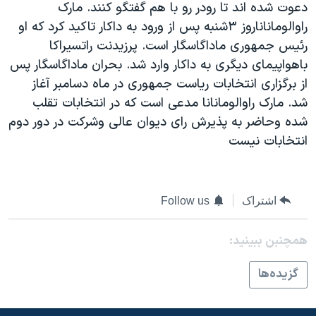
دعوت شده اند تا رودر رو با هم گفتگو کنند. مارک
دنبال کنید
مستندها
فرهنگ و زندگی
راوالوماناناروز ۳شنبه پس از ورود به داکار تاکيد کرد که او
حقوق شهروندی
انتخابات ریاست جمهوری آمریکا ۲۰۲۴
رئيس جمهوری ماداگاسگار است. پرزيدنت راتسيراکا
باهواپيمای ديگری به داکار وارد شد. بحران ماداگاسگار پس
اقتصادی
حمله جمهوری اسلامی به اسرائیل
از برگزاری انتخابات رياست جمهوری در ماه دسامبر آغاز
رمز مهسا
علم و فناوری
شد. مارک راوالومانانا مدعی است که در انتخابات تقلب
زبانهای مختلف
اسرائیل در جنگ
ورزش زنان در ایران
شده وحاضر به پذيرش رای ديوان عالی وشرکت در دور دوم
انتخابات نيست
گالری عکس
اعتراضات زن، زندگی، آزادی
آرشیو پخش زنده
مجموعه مستندهای دادخواهی
تریبونال مردمی آبان ۹۸
اشتراک
Follow us
دادگاه حمید نوری
همچنبن ببینید:
چهل سال گروگان‌گیری
قانون شفافیت دارائی کادر رهبری ایران
گزيده‌ها
اعتراضات مردمی آبان ۹۸