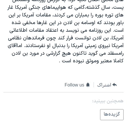
دنبال کنید
مستندها
فرهنگ و زندگی
پست، سال گذشته،گامی که هواپيماهای جنگی آمريکا غار
های توره بوره را بمباران می کردند، مقامات آمريکا بر اين
حقوق شهروندی
انتخابات ریاست جمهوری آمریکا ۲۰۲۴
باور بودند که اوسامه بن لادن در اين غارها مخفی شده
اقتصادی
حمله جمهوری اسلامی به اسرائیل
است. اين روزنامه می نويسد به اعتقاد مقامات اطلاعاتی
رمز مهسا
علم و فناوری
آمريکا، بن لادن توانست فرار کند چون فرماندهان نظامی
زبانهای مختلف
آمريکا نيروی زمينی آمريکا را بدنبال او نفرستادند. اماآقای
اسرائیل در جنگ
ورزش زنان در ایران
رامسفلد می گويد تاکنون هيچ گزارشی در مورد بن لادن
گالری عکس
اعتراضات زن، زندگی، آزادی
کاملا معتبر وموثق نبوده است .
آرشیو پخش زنده
مجموعه مستندهای دادخواهی
تریبونال مردمی آبان ۹۸
اشتراک
Follow us
دادگاه حمید نوری
چهل سال گروگان‌گیری
همچنبن ببینید:
قانون شفافیت دارائی کادر رهبری ایران
گزيده‌ها
اعتراضات مردمی آبان ۹۸