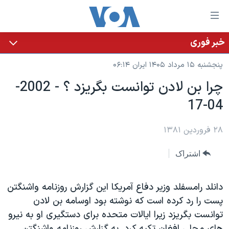
ینکهای
ابل
سترسی
خبر فوری
خانه
هش
پنجشنبه ۱۵ مرداد ۱۴۰۵ ایران ۰۶:۱۴
نسخه سبک وب‌سایت
ه
چرا بن لادن توانست بگريزد ؟ - 2002-
حتوای
موضوع ها
04-17
صلی
برنامه های تلویزیونی
ایران
هش
جدول برنامه ها
ه
۲۸ فروردین ۱۳۸۱
آمریکا
فحه
صفحه‌های ویژه
جهان
اشتراک
صلی
فرکانس‌های صدای آمریکا
ورزشی
جام جهانی ۲۰۲۶
هش
پخش رادیویی
ه
گزیده‌ها
عملیات خشم حماسی
دانلد رامسفلد وزير دفاع آمريکا اين گزارش روزنامه واشنگتن
ستجو
پست را رد کرده است که نوشته بود اوسامه بن لادن
۲۵۰سالگی آمریکا
ویژه برنامه‌ها
یادگیری زبان انگلیسی
توانست بگريزد زيرا ايالات متحده برای دستگيری او به نيرو
ویدیوها
بایگانی برنامه‌های تلویزیونی
های محلی افغان تکيه کرد. به گزارش روزنامه واشنگتن