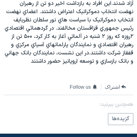
آزاد شدند.اين افراد به بازداشت اخير دو تن از رهبران
دنبال کنید
مستندها
فرهنگ و زندگی
نهضت انتخاب دموکراتيک اعتراض داشتند. اعضاي نهضت
حقوق شهروندی
انتخابات ریاست جمهوری آمریکا ۲۰۲۴
انتخاب دموکراتيک با سياست هاي نور سلطان نظربايف
رئيس جمهوري قزاقستان مخالفند. در گردهمائي اقتصادي
اقتصادی
حمله جمهوری اسلامی به اسرائیل
۲روزه که روز ۲ شنبه در آلماتي آغاز به کار کرد، ۵۰۰ تن از
رمز مهسا
علم و فناوری
رهبران اقتصادي و نمايندگان پارلمانهاي آسياي مرکزي و
زبانهای مختلف
اسرائیل در جنگ
ورزش زنان در ایران
قفقاز شرکت داشتند.در اين نشست، نمايندگان بانک جهاني
و بانک بازسازي و توسعه اروپانيز حضور داشتند
گالری عکس
اعتراضات زن، زندگی، آزادی
آرشیو پخش زنده
مجموعه مستندهای دادخواهی
تریبونال مردمی آبان ۹۸
اشتراک
Follow us
دادگاه حمید نوری
همچنبن ببینید:
چهل سال گروگان‌گیری
قانون شفافیت دارائی کادر رهبری ایران
گزيده‌ها
اعتراضات مردمی آبان ۹۸