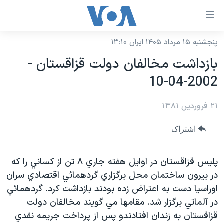
ینکهای
ابل
سترسی
پنجشنبه ۱۵ مرداد ۱۴۰۵ ایران ۱۳:۱۰
خانه
هش
بازداشت مخالفان دولت قزاقستان -
نسخه سبک وب‌سایت
ه
2002-04-10
حتوای
موضوع ها
صلی
۲۱ فروردین ۱۳۸۱
برنامه های تلویزیونی
ایران
هش
جدول برنامه ها
ه
آمریکا
اشتراک
فحه
صفحه‌های ویژه
جهان
صلی
فرکانس‌های صدای آمریکا
پليس قزاقستان در اوايل هفته جاري ۸ تن از کساني را که
ورزشی
جام جهانی ۲۰۲۶
هش
در بيرون ساختمان محل برگزاري گردهمائي اقتصادي سران
پخش رادیویی
ه
گزیده‌ها
عملیات خشم حماسی
اوراسيا دست به اعتراض زده بودند بازداشت کرد. گردهمائي
ستجو
۲۵۰سالگی آمریکا
ویژه برنامه‌ها
در آلماتي برگزار شد. مقامها مي گويند مخالفان دولت
یادگیری زبان انگلیسی
قزاقستان به زندان افتادندو پس از پرداخت جريمه نقدي
ویدیوها
بایگانی برنامه‌های تلویزیونی