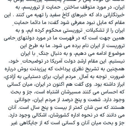
دنبال کنید
مستندها
فرهنگ و زندگی
ايران، در مورد متوقف ساختن ِ حمايت از تروريسم، به
خبرنگارانی داد که خبرهای کاخ سفيد را تهيه می کنند . اين
حقوق شهروندی
انتخابات ریاست جمهوری آمریکا ۲۰۲۴
مقام که مايل نبود معرفی شود گفت: ما دائما حمايت ِ
اقتصادی
حمله جمهوری اسلامی به اسرائیل
ايران را از تشکيلات ِ تروريستی محکوم کرده ايم، و به
رمز مهسا
علم و فناوری
همين جهت است که در فهرست ما در مورد دولتهای ِحامی
زبانهای مختلف
تروريست از ايران نام برده می شود. ما به طرح اين
اسرائیل در جنگ
ورزش زنان در ایران
موضوع ادامه می دهيم، و به دنبال جنگ ِ با ايران
گالری عکس
اعتراضات زن، زندگی، آزادی
نيستيم. اين مقام ارشدِ دولت آمريکا در توضيحات ِ خود،
آرشیو پخش زنده
مجموعه مستندهای دادخواهی
همچنين به تشريح نظری پرداخت که پرزيدنت بوش درباره
ضرورت ِ توجه به آمال ِ مردم ايران، برای دستيابی به آزادي،
تریبونال مردمی آبان ۹۸
ابراز داشته بود. وی گفت هم اکنون در ايران، ميان کسانی
دادگاه حمید نوری
که احساس می کنند مسيرشان اشتباه است، جرّ و بحث
چهل سال گروگان‌گیری
وجود دارد. شصت و پنج درصد از مردم ايران، جوانانی
هستند که سن شان کمتر از بيست و پنج سال است. آنان
قانون شفافیت دارائی کادر رهبری ایران
می دانند که در نحوه اداره کشورشان، اشکالی وجود دارد.
اعتراضات مردمی آبان ۹۸
جرّ و بحث ميان آنان و کسانی است که از جايگاهی غير