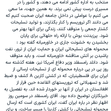
اسرائیل در جنگ
منتخب به اداره کشور ادامه می دهند، و کشور را در
مسيری درست پيش نمی برند. به همين جهت، ما سعی
نرگس محمدی برنده جایزه نوبل صلح
می کنيم با عواملی در داخلِ جامعه ايران صحبت کنيم که
همایش محافظه‌کاران آمریکا «سی‌پک»
می دانند اگر تروريسم را کنار بگذارند، و توليد تسليحات
صفحه‌های ویژه
کشتار جمعی را متوقف کنند، زندگی برای آنها بهتر می
شود. پرزيدنت بوش با ارائه راه حلهائی برای پايان
سفر پرزیدنت ترامپ به چین
بخشيدن به خشونت جاری در خاورميانه گفته بود :
محموله های تسليحاتی ايران و حمايت ايران از ترور، نفت
پاشيدن بر آتش مناقشه خاورميانه است، و بايد متوقف
شود. دانلد رامسفلد وزير دفاع آمريکا نيز، هفته گذشته سه
روز پی در پی درباره محموله ای از تسليحات ارسالی از
ايران برای فلسطينيان، که در کشتی کارين A کشف و ضبط
شد و تسهيلاتی که تروريستهای القاعده حين فرار از
افغانستان در ايران از آنها بر خوردار شده اند، به تفصيل به
خبرنگاران توضيح داده بود. آقای رامسفلد در سومين روز
اظهار نظر در باره ايران گفت، ايران کشوری است که ارسال
محموله تسليحاتی با کشتی كارينا را ميسر ساخت، و برای