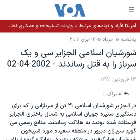
ینکهای
ابل
سترسی
آمریکا افراد و نهادهای مرتبط با واردات تسلیحات و همکاری نظامی کوبا را تحریم کرد
خانه
هش
پنجشنبه ۱۵ مرداد ۱۴۰۵ ایران ۲۱:۱۶
نسخه سبک وب‌سایت
ه
شورشيان اسلامی الجزاير سی و يک
حتوای
موضوع ها
سرباز را به قتل رساندند - 2002-04-02
صلی
برنامه های تلویزیونی
ایران
هش
جدول برنامه ها
ه
۱۳ فروردین ۱۳۸۱
آمریکا
فحه
صفحه‌های ویژه
جهان
اشتراک
صلی
فرکانس‌های صدای آمریکا
ورزشی
جام جهانی ۲۰۲۶
هش
در الجزاير شورشيان اسلامی ۲۱ تن از سربازانی را که برای
پخش رادیویی
ه
گزیده‌ها
عملیات خشم حماسی
دستگيری ستيزه جويان اسلامی به شمال باختری الجزاير
ستجو
فرستاده شده بودند به هلاکت رساندند. منابع رسمی می
۲۵۰سالگی آمریکا
ویژه برنامه‌ها
یادگیری زبان انگلیسی
گويد سربازان ديروز در منطقه سعيده مورد شبيخون
ویدیوها
بایگانی برنامه‌های تلویزیونی
شورشيان قرار گرفتند. منطقه سعيده پنهانگاه گروه اسلامی