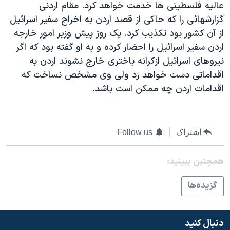
عاليه فلسطينی ها خدمت خواهد کرد. مقام اردنی
دنبال کنید
مستندها
فرهنگ و زندگی
گزارشهائی را که حاکی از قصد اردن به اخراج سفير اسرائيل
حقوق شهروندی
انتخابات ریاست جمهوری آمریکا ۲۰۲۴
از آن کشور بود تکذيب کرد. يک روز پيش وزير امور خارجه
اردن سفير اسرائيل را احضار کرده و به او گفته بود که اگر
اقتصادی
حمله جمهوری اسلامی به اسرائیل
نيروهای اسرائيل ازکرانه باختری خارج نشوند اردن به
رمز مهسا
علم و فناوری
اقداماتی دست خواهد زد ولی وی مشخص نساخت که
زبانهای مختلف
اسرائیل در جنگ
ورزش زنان در ایران
اقدامات اردن چه ممکن است باشد.
گالری عکس
اعتراضات زن، زندگی، آزادی
آرشیو پخش زنده
مجموعه مستندهای دادخواهی
اشتراک
Follow us
تریبونال مردمی آبان ۹۸
دادگاه حمید نوری
همچنبن ببینید:
چهل سال گروگان‌گیری
گزيده‌ها
قانون شفافیت دارائی کادر رهبری ایران
اعتراضات مردمی آبان ۹۸
دنبال کنید