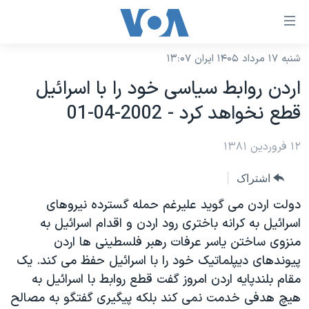
ینکهای
ابل
سترسی
شنبه ۱۷ مرداد ۱۴۰۵ ایران ۱۳:۰۷
خانه
هش
اردن روابط سياسی خود را با اسرائيل
نسخه سبک وب‌سایت
ه
قطع نخواهد کرد - 2002-04-01
حتوای
موضوع ها
صلی
۱۲ فروردین ۱۳۸۱
برنامه های تلویزیونی
ایران
هش
جدول برنامه ها
ه
آمریکا
اشتراک
فحه
صفحه‌های ویژه
جهان
دولت اردن می گويد عليرغم حمله گسترده نيروهای
صلی
فرکانس‌های صدای آمریکا
اسرائيل به کرانه باختری رود اردن و اقدام اسرائيل به
ورزشی
جام جهانی ۲۰۲۶
هش
منزوی ساختن ياسر عرفات رهبر فلسطينی ها اردن
پخش رادیویی
ه
گزیده‌ها
عملیات خشم حماسی
پيوندهای ديپلماتيک خود را با اسرائيل حفظ می کند. يک
ستجو
۲۵۰سالگی آمریکا
ویژه برنامه‌ها
مقام بلندپايه اردن امروز گفت قطع روابط با اسرائيل به
یادگیری زبان انگلیسی
هيچ هدفی خدمت نمی کند بلکه پيگيری گفتگو به مصالح
ویدیوها
بایگانی برنامه‌های تلویزیونی