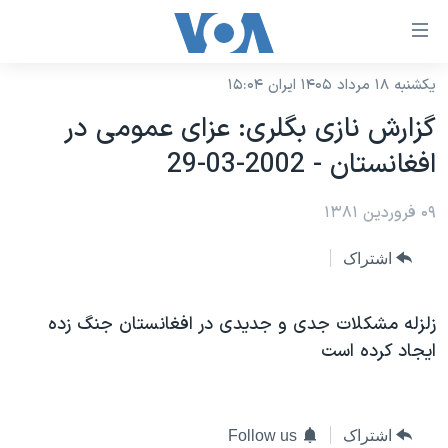
ینکهای
ابل
سترسی
یکشنبه ۱۸ مرداد ۱۴۰۵ ایران ۱۵:۰۴
خانه
هش
گزارش نازی بگلری: عزای عمومی در
نسخه سبک وب‌سایت
ه
افغانستان - 2002-03-29
حتوای
موضوع ها
صلی
۰۹ فروردین ۱۳۸۱
برنامه های تلویزیونی
ایران
هش
جدول برنامه ها
ه
آمریکا
اشتراک
فحه
صفحه‌های ویژه
جهان
صلی
فرکانس‌های صدای آمریکا
زلزله مشکلات جدی و جديدی در افغانستان جنگ زده
ورزشی
جام جهانی ۲۰۲۶
هش
ايجاد کرده است
پخش رادیویی
ه
گزیده‌ها
عملیات خشم حماسی
ستجو
۲۵۰سالگی آمریکا
ویژه برنامه‌ها
یادگیری زبان انگلیسی
ویدیوها
بایگانی برنامه‌های تلویزیونی
اشتراک
Follow us