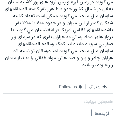
مي گويند در زمين لرزه و پس لرزه هاي روز ۲شنبه استان
دنبال کنید
مستندها
فرهنگ و زندگی
بغلان در شمال کشور حدو د ۲ هزار نفر کشته اند.مقامهاي
حقوق شهروندی
انتخابات ریاست جمهوری آمریکا ۲۰۲۴
سازمان ملل متحد مي گويند ممکن است تعداد کشته
شدگان کمتر از اين ميزان و در حدود ۸۰۰ تا ۱۲۰۰ نفر
اقتصادی
حمله جمهوری اسلامی به اسرائیل
باشد.مقامهاي نظامي آمريکا در افغانستان مي گويند با
رمز مهسا
علم و فناوری
پرواز هاي امداد رساني،به هزاران نفري که در سرماي زير
زبانهای مختلف
اسرائیل در جنگ
ورزش زنان در ایران
صفر بي سرپناه مانده اند کمک رسانده اند.مقامهاي
سازمان ملل متحد مي گويند امدادرسانان توانسته اند
گالری عکس
اعتراضات زن، زندگی، آزادی
هزاران چادر و پتو و صد هاتن مواد غذائي را به نياز مندان
آرشیو پخش زنده
مجموعه مستندهای دادخواهی
زلزله زده برسانند
تریبونال مردمی آبان ۹۸
دادگاه حمید نوری
اشتراک
Follow us
چهل سال گروگان‌گیری
قانون شفافیت دارائی کادر رهبری ایران
همچنبن ببینید:
اعتراضات مردمی آبان ۹۸
گزيده‌ها