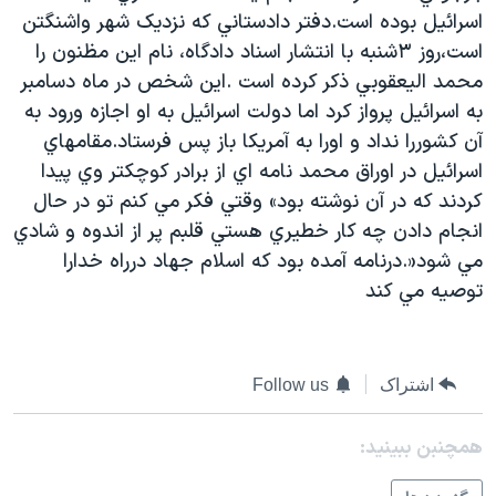
اسرائيل بوده است.دفتر دادستاني که نزديک شهر واشنگتن
دنبال کنید
مستندها
فرهنگ و زندگی
است،روز ۳شنبه با انتشار اسناد دادگاه، نام اين مظنون را
حقوق شهروندی
انتخابات ریاست جمهوری آمریکا ۲۰۲۴
محمد اليعقوبي ذکر کرده است .اين شخص در ماه دسامبر
اقتصادی
حمله جمهوری اسلامی به اسرائیل
به اسرائيل پرواز کرد اما دولت اسرائيل به او اجازه ورود به
آن کشوررا نداد و اورا به آمريکا باز پس فرستاد.مقامهاي
رمز مهسا
علم و فناوری
زبانهای مختلف
اسرائيل در اوراق محمد نامه اي از برادر کوچکتر وي پيدا
اسرائیل در جنگ
ورزش زنان در ایران
کردند که در آن نوشته بود» وقتي فکر مي کنم تو در حال
گالری عکس
اعتراضات زن، زندگی، آزادی
انجام دادن چه کار خطيري هستي قلبم پر از اندوه و شادي
مي شود«.درنامه آمده بود که اسلام جهاد درراه خدارا
آرشیو پخش زنده
مجموعه مستندهای دادخواهی
توصيه مي کند
تریبونال مردمی آبان ۹۸
دادگاه حمید نوری
چهل سال گروگان‌گیری
اشتراک
Follow us
قانون شفافیت دارائی کادر رهبری ایران
همچنبن ببینید:
اعتراضات مردمی آبان ۹۸