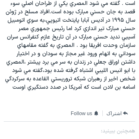
است . گفته مي شود المصري يکي از طراحان اصلي سوء
دنبال کنید
مستندها
فرهنگ و زندگی
قصد به جان حسني مبارک بوده است.افراد مسلح در ژوئن
حقوق شهروندی
انتخابات ریاست جمهوری آمریکا ۲۰۲۴
سال ۱۹۹۵ در آديس آبابا پايتخت اتيوپي،به سوي اتومبيل
حسني مبارک تير اندازي کرد اما رئيس جمهوري مصر
اقتصادی
حمله جمهوری اسلامی به اسرائیل
آسيبي نديد حسني مبارک در آن تاريخ عازم کنفرانس سران
رمز مهسا
علم و فناوری
سازمان وحدت افريقا بود . المصري به گفته مقامهاي
زبانهای مختلف
اسرائیل در جنگ
ورزش زنان در ایران
سوداني به اتهام ورود غير مجاز به سودان و در اختيار
داشتن اوراق جعلي در زندان به سر مي برد پيشتر ،المصري
گالری عکس
اعتراضات زن، زندگی، آزادی
با ابو انيس الليبي اشتباه گرفته شده بود،گفته مي شود
آرشیو پخش زنده
مجموعه مستندهای دادخواهی
شخص اخير از رهبران شبکه تروريستي القاعده به سرکردگي
تریبونال مردمی آبان ۹۸
اسامه بن لادن است که آمريکا در صدد دستگيري اوست
دادگاه حمید نوری
چهل سال گروگان‌گیری
اشتراک
Follow us
قانون شفافیت دارائی کادر رهبری ایران
اعتراضات مردمی آبان ۹۸
همچنبن ببینید: