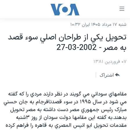
ینکهای
ابل
سترسی
شنبه ۱۷ مرداد ۱۴۰۵ ایران ۱۰:۳۲
خانه
هش
تحويل يکي از طراحان اصلي سوء قصد
نسخه سبک وب‌سایت
ه
به مصر - 2002-03-27
حتوای
موضوع ها
صلی
۰۷ فروردین ۱۳۸۱
برنامه های تلویزیونی
ایران
هش
جدول برنامه ها
ه
آمریکا
اشتراک
فحه
صفحه‌های ویژه
جهان
صلی
فرکانس‌های صدای آمریکا
مقامهاي سوداني مي گويند در نظر دارند مردي را که گفته
ورزشی
جام جهانی ۲۰۲۶
هش
مي شود در سال ۱۹۹۵ در سوء قصدنافرجام به جان حسني
پخش رادیویی
ه
گزیده‌ها
عملیات خشم حماسی
مبارک رئيس جمهوري مصر دست داشته به مصر تحويل
ستجو
۲۵۰سالگی آمریکا
ویژه برنامه‌ها
بدهند.به گفته اين مقامها دولت سودان از روز ۳شنبه
یادگیری زبان انگلیسی
مقدمات تحويل ابو انيس المصري به قاهره را فراهم کرده
ویدیوها
بایگانی برنامه‌های تلویزیونی