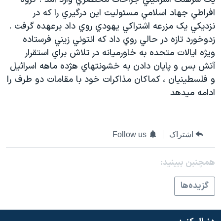
دنبال کنید
مستندها
فرهنگ و زندگی
افراطي جهاد اسلامي مسئوليت اين درگيري را که در
نزديکي يک مزرعه اشتراکي يهودي روي داد برعهده گرفت .
حقوق شهروندی
انتخابات ریاست جمهوری آمریکا ۲۰۲۴
زدوخورد تازه در حالي روي داد که انتوني زيني فرستاده
اقتصادی
حمله جمهوری اسلامی به اسرائیل
ويژه ايالات متحده به خاورميانه در تلاش براي استقرار
رمز مهسا
علم و فناوری
آتش بس و پايان دادن به خشونتهاي هژده ماهه اسرائيل
زبانهای مختلف
و فلسطينيان ، کماکان مذاکرات خود با مقامات دو طرف را
اسرائیل در جنگ
ورزش زنان در ایران
ادامه ميدهد
گالری عکس
اعتراضات زن، زندگی، آزادی
آرشیو پخش زنده
مجموعه مستندهای دادخواهی
تریبونال مردمی آبان ۹۸
اشتراک
Follow us
دادگاه حمید نوری
همچنبن ببینید:
چهل سال گروگان‌گیری
گزيده‌ها
قانون شفافیت دارائی کادر رهبری ایران
اعتراضات مردمی آبان ۹۸