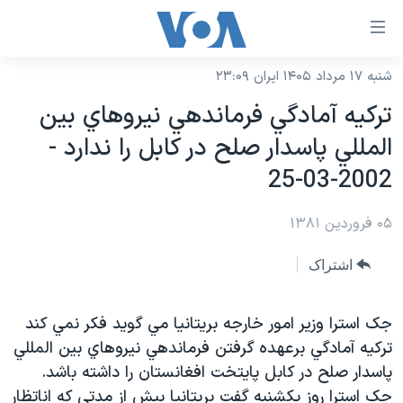
ینکهای
ابل
سترسی
شنبه ۱۷ مرداد ۱۴۰۵ ایران ۲۳:۰۹
خانه
هش
ترکيه آمادگي فرماندهي نيروهاي بين
نسخه سبک وب‌سایت
ه
المللي پاسدار صلح در کابل را ندارد -
حتوای
موضوع ها
2002-03-25
صلی
برنامه های تلویزیونی
ایران
هش
۰۵ فروردین ۱۳۸۱
جدول برنامه ها
ه
آمریکا
فحه
صفحه‌های ویژه
جهان
اشتراک
صلی
فرکانس‌های صدای آمریکا
ورزشی
جام جهانی ۲۰۲۶
هش
پخش رادیویی
جک استرا وزير امور خارجه بريتانيا مي گويد فکر نمي کند
ه
گزیده‌ها
عملیات خشم حماسی
ترکيه آمادگي برعهده گرفتن فرماندهي نيروهاي بين المللي
ستجو
۲۵۰سالگی آمریکا
ویژه برنامه‌ها
یادگیری زبان انگلیسی
پاسدار صلح در کابل پايتخت افغانستان را داشته باشد.
ویدیوها
بایگانی برنامه‌های تلویزیونی
جک استرا روز يکشنبه گفت بريتانيا بيش از مدتي که اناتظار