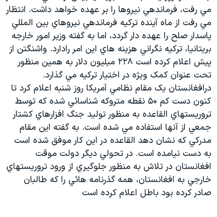
مي رفت، فرماندهي نيروها را بر عهده خواهد داشت. انتظار
دنبال کنید
مستندها
فرهنگ و زندگی
مي رفت از ماه آينده ترکيه فرماندهي نيروهاي بين المللي
حقوق شهروندی
انتخابات ریاست جمهوری آمریکا ۲۰۲۴
پاسدار صلح را عهده دار گردد، اما به گفته وزير امور خارجه
اقتصادی
حمله جمهوری اسلامی به اسرائیل
بريتانيا، ترکيه نگراني هزينه هاي اين امر رادارد. واشنگتن از
پيش اعلام کرده است ۲۲۸ ميليون دلار به همين منظور
رمز مهسا
علم و فناوری
زبانهای مختلف
تحت عنوان کمک ويژه در اختيار ترکيه مي گذارد.
اسرائیل در جنگ
ورزش زنان در ایران
درافغانستان يک مقام نظامي آمريکا روز شنبه اعلام کرد تا
گالری عکس
اعتراضات زن، زندگی، آزادی
کنون دست کم ۵۰ نقطه متروکه شناسائي شده که توسط
تروريستهاي القاعده به منظور توليد جنگ افزارهاي کشتار
آرشیو پخش زنده
مجموعه مستندهای دادخواهی
جمعي از آنها استفاده مي شده است. به گفته اين مقام
تریبونال مردمی آبان ۹۸
مدرکي که نشان دهد القاعده در اين کار موفق شده است
دادگاه حمید نوری
به دست نيامده است. در تحولي ديگر دولت موقت
افغانستان در تلاش به منظور جلوگيري از ورود تروريستهاي
چهل سال گروگان‌گیری
خارجي به افغانستان، همه گذرنامه هائي را که طالبان
قانون شفافیت دارائی کادر رهبری ایران
صادر کرده بود باطل اعلام کرده است
اعتراضات مردمی آبان ۹۸