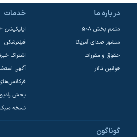
نرگس محمدی برنده جایزه نوبل صلح
در باره ما
خدمات
همایش محافظه‌کاران آمریکا «سی‌پک»
متمم بخش ۵۰۸
اپلیکیشن +VOA
صفحه‌های ویژه
سفر پرزیدنت ترامپ به چین
منشور صدای آمریکا
فیلترشکن
حقوق و مقررات
اشتراک خبرن
قوانین تالار
آگهی استخد
فرکانس‌های 
پخش رادیو
یادگیری زبان انگلیسی
نسخه سبک 
دنبال کنید
گوناگون