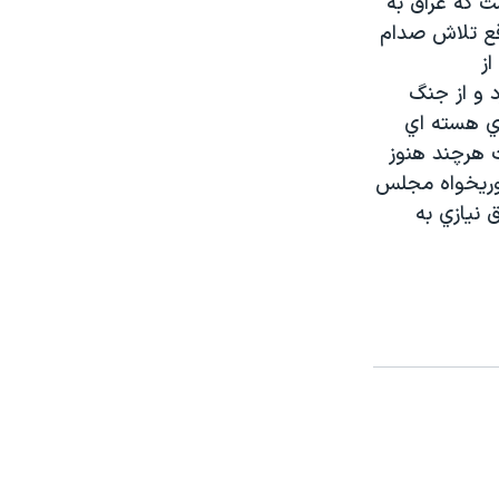
ت که عراق به
اقع تلاش صدام
ز
 و از جنگ
اي هسته اي
بازديد اوست هرچند هنوز
مهوريخواه مجلس
 نيازي به