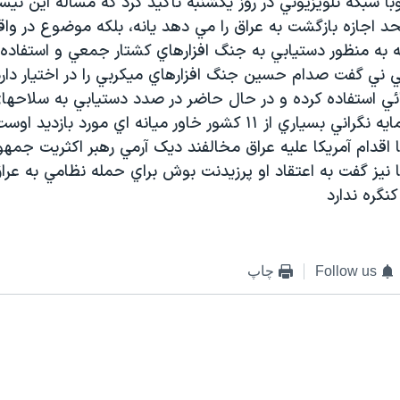
ا شبکه تلويزيوني در روز يکشنبه تاکيد کرد که مساله اين نيس
حد اجازه بازگشت به عراق را مي دهد يانه، بلکه موضوع در و
به منظور دستيابي به جنگ افزارهاي کشتار جمعي و استفاده ا
ني گفت صدام حسين جنگ افزارهاي ميکربي را در اختيار دارد
ائي استفاده کرده و در حال حاضر در صدد دستيابي به سلاحه
است و اين امر مايه نگراني بسياري از ۱۱ کشور خاور ميانه اي مورد 
با اقدام آمريکا عليه عراق مخالفند ديک آرمي رهبر اکثريت ج
ا نيز گفت به اعتقاد او پرزيدنت بوش براي حمله نظامي به عراق
نگره ندارد
Follow us
چاپ