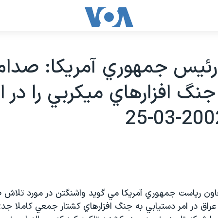
رئيس جمهوري آمريكا: صدام
گ افزارهاي ميکربي را در اخ
ون رياست جمهوري آمريکا مي گويد واشنگتن در مورد تلاش
اق در امر دستيابي به جنگ افزارهاي کشتار جمعي کاملا جد