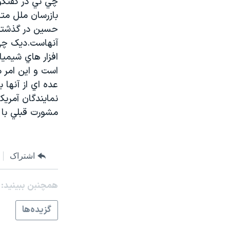
چي ني در گفتگوب
مستندها
فرهنگ و زندگی
بازرسان ملل مت
حقوق شهروندی
انتخابات ریاست جمهوری آمریکا ۲۰۲۴
حسين در گذشته 
اقتصادی
حمله جمهوری اسلامی به اسرائیل
آنهاست.ديک چي 
افزار هاي شيمي
رمز مهسا
علم و فناوری
اسرائیل در جنگ
ورزش زنان در ایران
عده اي از آنها 
گالری عکس
اعتراضات زن، زندگی، آزادی
نمايندگان آمريک
مشورت قبلي با ک
آرشیو پخش زنده
مجموعه مستندهای دادخواهی
تریبونال مردمی آبان ۹۸
دادگاه حمید نوری
اشتراک
چهل سال گروگان‌گیری
همچنبن ببینید:
قانون شفافیت دارائی کادر رهبری ایران
اعتراضات مردمی آبان ۹۸
گزيده‌ها
اسرائیل در جنگ