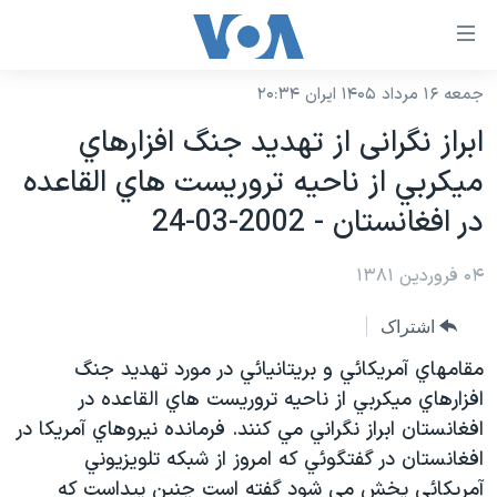
ینکهای
ابل
سترسی
جمعه ۱۶ مرداد ۱۴۰۵ ایران ۲۰:۳۴
خانه
هش
ابراز نگرانی از تهديد جنگ افزارهاي
نسخه سبک وب‌سایت
ه
ميکربي از ناحيه تروريست هاي القاعده
حتوای
موضوع ها
در افغانستان - 2002-03-24
صلی
برنامه های تلویزیونی
ایران
هش
۰۴ فروردین ۱۳۸۱
جدول برنامه ها
ه
آمریکا
فحه
صفحه‌های ویژه
جهان
اشتراک
صلی
فرکانس‌های صدای آمریکا
ورزشی
جام جهانی ۲۰۲۶
مقامهاي آمريکائي و بريتانيائي در مورد تهديد جنگ
هش
پخش رادیویی
افزارهاي ميکربي از ناحيه تروريست هاي القاعده در
ه
گزیده‌ها
عملیات خشم حماسی
افغانستان ابراز نگراني مي کنند. فرمانده نيروهاي آمريکا در
ستجو
۲۵۰سالگی آمریکا
ویژه برنامه‌ها
یادگیری زبان انگلیسی
افغانستان در گفتگوئي که امروز از شبکه تلويزيوني
ویدیوها
بایگانی برنامه‌های تلویزیونی
آمريکائي پخش مي شود گفته است چنين پيداست که