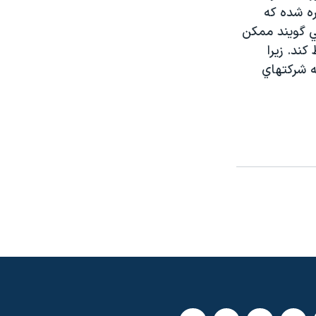
ره شده که
ي گويند ممکن
ند. زيرا
 در حالي که شرکتهاي