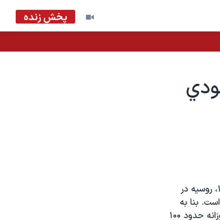
پخش زنده
ودي
آژانس بين المللي انرژي مي گويد براي نخستين بار پس از سال هاي دهه ۱۹۸۰، روسيه در
ست. بنا به
گزارشي که اين سازمان مستقر در پاريس منتشر کرده است ماه گذشته روسيه روزانه حدود ۱۰۰