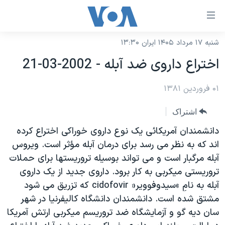
ینکهای
ابل
سترسی
شنبه ۱۷ مرداد ۱۴۰۵ ایران ۱۳:۳۰
خانه
هش
اختراع داروی ضد آبله - 2002-03-21
نسخه سبک وب‌سایت
ه
حتوای
۰۱ فروردین ۱۳۸۱
موضوع ها
صلی
برنامه های تلویزیونی
ایران
اشتراک
هش
جدول برنامه ها
ه
آمریکا
دانشمندان آمريکائی يک نوع داروی خوراکی اختراع کرده
فحه
صفحه‌های ویژه
اند که به نظر می رسد برای درمان آبله مؤثر است. ويروس
جهان
صلی
آبله مرگبار است و می تواند بوسيله تروريستها برای حملات
فرکانس‌های صدای آمریکا
ورزشی
جام جهانی ۲۰۲۶
هش
تروريستی ميکربی به کار برود. داروی جديد از يک داروی
پخش رادیویی
ه
گزیده‌ها
عملیات خشم حماسی
آبله به نامِ »سيدوفووير« cidofovir که تزريق می شود
ستجو
مشتق شده است. دانشمندان دانشگاه کاليفرنيا در شهر
۲۵۰سالگی آمریکا
ویژه برنامه‌ها
یادگیری زبان انگلیسی
سان ديه گو و آزمايشگاه ضد تروريسم ميکربی ارتش آمريکا
ویدیوها
بایگانی برنامه‌های تلویزیونی