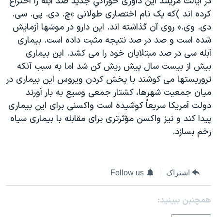
در ايالت مريلند اين داوری خوراکي جديد ضد آبله را اختراع
دنبال کنید
مستندها
فرهنگ و زندگی
کرده اند )که يک نام اختصاری طولانی »چ. دی. پی. سی.
دی. وی.« روی آن گذاشته اند. اين دارو در موشها آزمايش
حقوق شهروندی
انتخابات ریاست جمهوری آمریکا ۲۰۲۴
شده است و صد در صد نتيجه مثبت داده است. بيماری
اقتصادی
حمله جمهوری اسلامی به اسرائیل
آبله سی در صد مبتلايان خود را می کشد. اين بيماری
رمز مهسا
علم و فناوری
بيش از بيست سال پيش ريش کن شد اما به سبب آنکه
زبانهای مختلف
تروريستها می کوشند با پخش کردن ويروس اين بيماری در
اسرائیل در جنگ
ورزش زنان در ایران
ميان جمعيت شهرها، کشتار جمعی وسيع به بار آورند
گالری عکس
اعتراضات زن، زندگی، آزادی
دولت آمريکا سريعاً کوشيده است واکسنی برای اين بيماری
آرشیو پخش زنده
مجموعه مستندهای دادخواهی
پيدا کند و نيز واکسن مؤثرتری برای مقابله با بيماری سياه
زخم بسازد.
تریبونال مردمی آبان ۹۸
دادگاه حمید نوری
چهل سال گروگان‌گیری
اشتراک
Follow us
قانون شفافیت دارائی کادر رهبری ایران
همچنبن ببینید:
اعتراضات مردمی آبان ۹۸