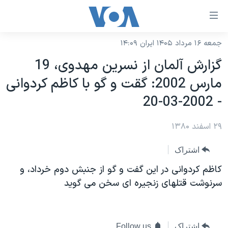
ینکهای
ابل
سترسی
جمعه ۱۶ مرداد ۱۴۰۵ ایران ۱۴:۰۹
خانه
هش
گزارش آلمان از نسرين مهدوی، 19
نسخه سبک وب‌سایت
ه
مارس 2002: گقت و گو با کاظم کردوانی
حتوای
موضوع ها
- 2002-03-20
صلی
برنامه های تلویزیونی
ایران
هش
۲۹ اسفند ۱۳۸۰
جدول برنامه ها
ه
آمریکا
فحه
صفحه‌های ویژه
جهان
اشتراک
صلی
فرکانس‌های صدای آمریکا
ورزشی
جام جهانی ۲۰۲۶
کاظم کردوانی در اين گفت و گو از جنبش دوم خرداد، و
هش
پخش رادیویی
سرنوشت قتلهای زنجيره ای سخن می گويد
ه
گزیده‌ها
عملیات خشم حماسی
ستجو
۲۵۰سالگی آمریکا
ویژه برنامه‌ها
یادگیری زبان انگلیسی
ویدیوها
بایگانی برنامه‌های تلویزیونی
اشتراک
Follow us