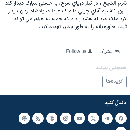
شرم الشيخ ، در کنار درياي سرخ، با حسني مبارک ديدار کند
دنبال کنید
مستندها
فرهنگ و زندگی
. روز ۳شنبه آقاي چِيني با ملک عبداله، پادشاه اردن ديدار
حقوق شهروندی
انتخابات ریاست جمهوری آمریکا ۲۰۲۴
کرد.ملک عبداله هشدار داد که حمله به عراق مي تواند
ثبات خاورميانه را به طور جدي تهديد کند.
اقتصادی
حمله جمهوری اسلامی به اسرائیل
رمز مهسا
علم و فناوری
زبانهای مختلف
اسرائیل در جنگ
ورزش زنان در ایران
اشتراک
Follow us
گالری عکس
اعتراضات زن، زندگی، آزادی
همچنبن ببینید:
آرشیو پخش زنده
مجموعه مستندهای دادخواهی
تریبونال مردمی آبان ۹۸
گزيده‌ها
دادگاه حمید نوری
چهل سال گروگان‌گیری
دنبال کنید
قانون شفافیت دارائی کادر رهبری ایران
اعتراضات مردمی آبان ۹۸