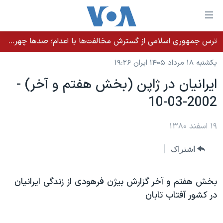
ینکهای
ابل
سترسی
ترس جمهوری اسلامی از گسترش مخالفت‌ها با اعدام؛ صدها چهره شناخته‌شده به دادسرا احضار شدند
خانه
هش
یکشنبه ۱۸ مرداد ۱۴۰۵ ایران ۱۹:۲۶
نسخه سبک وب‌سایت
ه
ايرانيان در ژاپن (بخش هفتم و آخر) -
حتوای
موضوع ها
2002-03-10
صلی
برنامه های تلویزیونی
ایران
هش
جدول برنامه ها
ه
۱۹ اسفند ۱۳۸۰
آمریکا
فحه
صفحه‌های ویژه
جهان
اشتراک
صلی
فرکانس‌های صدای آمریکا
ورزشی
جام جهانی ۲۰۲۶
هش
پخش رادیویی
ه
گزیده‌ها
عملیات خشم حماسی
بخش هفتم و آخر گزارش بيژن فرهودی از زندگی ايرانيان
ستجو
در کشور آفتاب تابان
۲۵۰سالگی آمریکا
ویژه برنامه‌ها
یادگیری زبان انگلیسی
ویدیوها
بایگانی برنامه‌های تلویزیونی