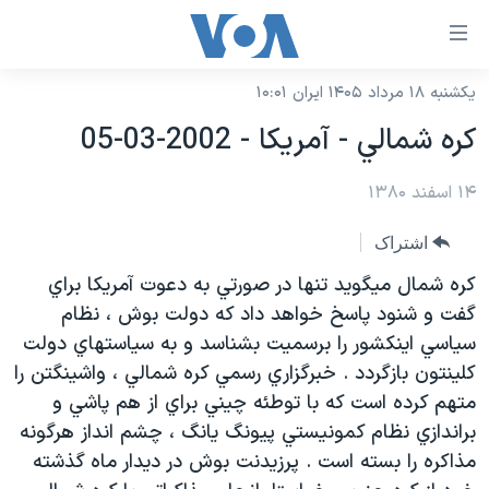
ینکهای
ابل
سترسی
یکشنبه ۱۸ مرداد ۱۴۰۵ ایران ۱۰:۰۱
خانه
هش
کره شمالي - آمريکا - 2002-03-05
نسخه سبک وب‌سایت
ه
حتوای
۱۴ اسفند ۱۳۸۰
موضوع ها
صلی
برنامه های تلویزیونی
ایران
اشتراک
هش
جدول برنامه ها
ه
آمریکا
کره شمال ميگويد تنها در صورتي به دعوت آمريکا براي
فحه
صفحه‌های ویژه
گفت و شنود پاسخ خواهد داد که دولت بوش ، نظام
جهان
صلی
سياسي اينکشور را برسميت بشناسد و به سياستهاي دولت
فرکانس‌های صدای آمریکا
ورزشی
جام جهانی ۲۰۲۶
هش
کلينتون بازگردد . خبرگزاري رسمي کره شمالي ، واشينگتن را
پخش رادیویی
ه
گزیده‌ها
عملیات خشم حماسی
متهم کرده است که با توطئه چيني براي از هم پاشي و
ستجو
براندازي نظام کمونيستي پيونگ يانگ ، چشم انداز هرگونه
۲۵۰سالگی آمریکا
ویژه برنامه‌ها
یادگیری زبان انگلیسی
مذاکره را بسته است . پرزيدنت بوش در ديدار ماه گذشته
ویدیوها
بایگانی برنامه‌های تلویزیونی