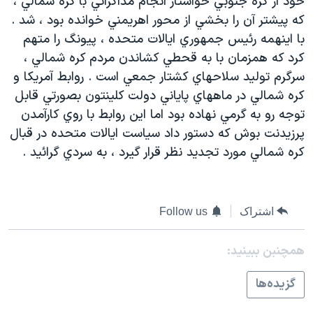
خود از کره جنوبي خواستار انجام مذاکراتي با کره شمالي ،
دنبال کنید
مستندها
فرهنگ و زندگی
که پيشتر آن را بخشي از محور اهريمني خوانده بود ، شد .
با اينهمه رئيس جمهوري ايالات متحده ، پيونگ را متهم
حقوق شهروندی
انتخابات ریاست جمهوری آمریکا ۲۰۲۴
کرد که همزمان با به قحطي کشاندن مردم کره شمالي ،
اقتصادی
حمله جمهوری اسلامی به اسرائیل
سرگرم توليد سلاحهاي کشتار جمعي است . روابط آمريکا و
رمز مهسا
علم و فناوری
کره شمالي در ماههاي پاياني دولت کلينتون بصورتي قابل
زبانهای مختلف
توجه رو به گرمي نهاده بود اما اين روابط با روي کارآمدن
اسرائیل در جنگ
ورزش زنان در ایران
پرزيدنت بوش که دستور داد سياست ايالات متحده در قبال
گالری عکس
اعتراضات زن، زندگی، آزادی
کره شمالي مورد تجديد نظر قرار گيرد ، به سردي گرائيد .
آرشیو پخش زنده
مجموعه مستندهای دادخواهی
تریبونال مردمی آبان ۹۸
اشتراک
Follow us
دادگاه حمید نوری
چهل سال گروگان‌گیری
همچنبن ببینید:
قانون شفافیت دارائی کادر رهبری ایران
گزيده‌ها
اعتراضات مردمی آبان ۹۸