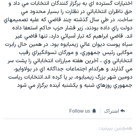
اختيارات گسترده اي به برگزار کنندگان انتخابات مي داد و
دنبال کنید
مستندها
فرهنگ و زندگی
حق ناظران انتخاباتي در نظارت را بسيار محدود مي
حقوق شهروندی
انتخابات ریاست جمهوری آمریکا ۲۰۲۴
ساخت. در طي سال گذشته چند قاضي که عليه تصميمهاي
دولت راي داده بودند، زير فشار حزب حاکم استعفا داده
اقتصادی
حمله جمهوری اسلامی به اسرائیل
اند. قاضي ابراهيم که تبار آسيائي دارد، تنها قاضي غير
رمز مهسا
علم و فناوری
سياه پوست ديوان عالي زيمبابوه بود. در همين حال رابرت
زبانهای مختلف
اسرائیل در جنگ
ورزش زنان در ایران
موگابی رئيس جمهوري، و مورگان تسوانگيراي رقيب
انتخاباتي وي ، آخرين هفته مبارزات انتخاباتي را پشت سر
گالری عکس
اعتراضات زن، زندگی، آزادی
مي گذارند و هرکدام اجتماعات جداگانه اي در بولاوايو،
آرشیو پخش زنده
مجموعه مستندهای دادخواهی
دومين شهر بزرگ زيمبابوه، بر پا کرده اند.انتخابات رياست
تریبونال مردمی آبان ۹۸
جمهوري روزهاي شنبه و يکشنبه آينده برگزار مي شود
دادگاه حمید نوری
چهل سال گروگان‌گیری
اشتراک
Follow us
قانون شفافیت دارائی کادر رهبری ایران
اعتراضات مردمی آبان ۹۸
همچنبن ببینید: