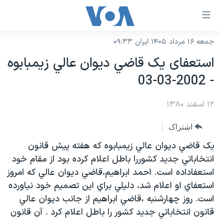
ینکهای
ابل
سترسی
جمعه ۱۶ مرداد ۱۴۰۵ ایران ۰۹:۳۳
خانه
هش
استعفای يک قاضي ديوان عالي زيمبابوه
نسخه سبک وب‌سایت
ه
- 2002-03-03
حتوای
موضوع ها
صلی
۱۲ اسفند ۱۳۸۰
برنامه های تلویزیونی
ایران
هش
جدول برنامه ها
ه
آمریکا
اشتراک
فحه
صفحه‌های ویژه
جهان
يک قاضي ديوان عالي زيمبابوه که هفته پيش قانون
صلی
فرکانس‌های صدای آمریکا
انتخاباتي جديد کشوررا باطل اعلام کرده بود از مقام خود
ورزشی
جام جهانی ۲۰۲۶
هش
استعفاداده است. احمد ابراهيم،قاضي ديوان عالي که امروز
پخش رادیویی
ه
گزیده‌ها
عملیات خشم حماسی
استعفاي او اعلام شد، دليلي براي اين تصميم خود نياورده
ستجو
۲۵۰سالگی آمریکا
ویژه برنامه‌ها
است. روز چهارشنبه ،قاضي ابراهيم از جانب ديوان عالي
یادگیری زبان انگلیسی
قانون انتخاباتي جديد کشور را باطل اعلام کرد . آن قانون
ویدیوها
بایگانی برنامه‌های تلویزیونی