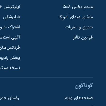
نرگس محمدی برنده جایزه نوبل صلح
متمم بخش ۵۰۸
اپلیکیشن +VOA
همایش محافظه‌کاران آمریکا «سی‌پک»
منشور صدای آمریکا
فیلترشکن
صفحه‌های ویژه
حقوق و مقررات
اشتراک خبرن
سفر پرزیدنت ترامپ به چین
قوانین تالار
آگهی استخد
فرکانس‌های 
پخش رادیو
یادگیری زبان انگلیسی
نسخه سبک 
دنبال کنید
گوناگون
صفحه‌های ویژه
رؤسای جمهو