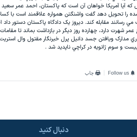
که آيا آمريکا خواهان آن است که پاکستان، احمد عمر سعيد
شده را تحويل دهد گفت واشنگتن همواره علاقمند است با کسان
 مي رسانند مقابله کند. ديروز يک دادگاه پاکستان دستور داد
عمر شهرت دارد، چهارده روز ديگر در بازداشت بماند تا مقام
وري مدارک ويافتن جسد دانيل پرل خبرنگار مقتول وال استريت
بيست و سوم ژانويه در کراچي ناپديد شد .
Follow us
چاپ
دنبال کنید