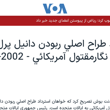
نصوب کرد؛ ریاض از پیوستن اعضای جدید خبر داد
 طراح اصلي ربودن دانيل پرل
ارمقتول آمريکائي - 2002-02-26
02 پرزيدنت بوش تصريح کرد که خواهان استرداد طراح اصلي ربودن د
ول آمريکائي به ايالات متحده است. رئيس جمهوري ايالات متحد