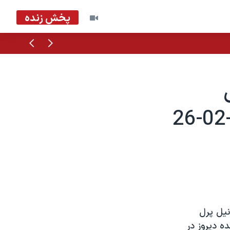
پخش زنده
قبلی
بعدی
انيل پرل
ه ديروز در