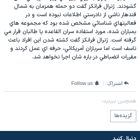
گشودند. ژنرال فرانکز گفت دو حمله همزمان به شمال
دنبال کنید
مستندها
فرهنگ و زندگی
قندهار ناشي از نادرستي اطلاعات نبوده است و در
حقوق شهروندی
انتخابات ریاست جمهوری آمریکا ۲۰۲۴
فعاليتهاي شناسائي مشخص شده بود که مجموعه هاي
اقتصادی
حمله جمهوری اسلامی به اسرائیل
بمباران شده، مورد استفاده سران القاعده يا طالبان قرار مي
گرفته است. ژنرال فرانکز گفت کشته شدن اين افراد باعث
رمز مهسا
علم و فناوری
زبانهای مختلف
تاسف است اما سربازان آمريکائي، حرفه اي عمل کردند و
اسرائیل در جنگ
ورزش زنان در ایران
مقررات انضباطي در باره شان اجرا نخواهد شد.
گالری عکس
اعتراضات زن، زندگی، آزادی
آرشیو پخش زنده
مجموعه مستندهای دادخواهی
اشتراک
Follow us
تریبونال مردمی آبان ۹۸
دادگاه حمید نوری
همچنبن ببینید:
چهل سال گروگان‌گیری
گزيده‌ها
قانون شفافیت دارائی کادر رهبری ایران
اعتراضات مردمی آبان ۹۸
دنبال کنید