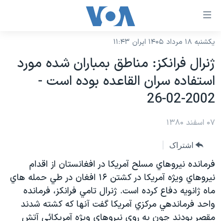
ینکهای
ابل
سترسی
یکشنبه ۱۸ مرداد ۱۴۰۵ ایران ۱۱:۴۳
خانه
هش
ژنرال فرانکز: مناطق بمباران شده مورد
نسخه سبک وب‌سایت
ه
استفاده سران القاعده بوده است -
حتوای
موضوع ها
2002-02-26
صلی
برنامه های تلویزیونی
ایران
هش
۰۷ اسفند ۱۳۸۰
جدول برنامه ها
ه
آمریکا
فحه
صفحه‌های ویژه
جهان
اشتراک
صلی
فرکانس‌های صدای آمریکا
ورزشی
جام جهانی ۲۰۲۶
فرمانده نيروهاي مسلح آمريکا در افغانستان از اقدام
هش
پخش رادیویی
نيروهاي ويژه آمريکا در کشتن ۱۶ افغان در طي حمله هاي
ه
گزیده‌ها
عملیات خشم حماسی
ماه ژانويه دفاع کرده است. ژنرال تامي فرانکز، فرمانده
ستجو
۲۵۰سالگی آمریکا
ویژه برنامه‌ها
یادگیری زبان انگلیسی
واحد فرماندهي مرکزي آمريکا گفت آنها که کشته شدند
ویدیوها
بایگانی برنامه‌های تلویزیونی
مقصر بودند چون به روي نيروهاي ويژه آمريکائي آتش