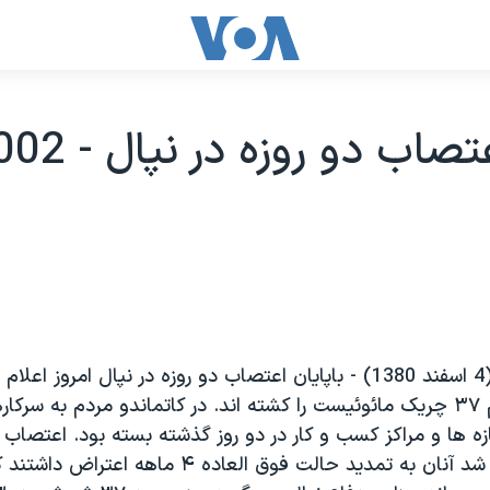
شنبه 32 فوريه (4 اسفند 1380) - باپايان اعتصاب دو روزه در نپال امروز
امنيتي دست کم ۳۷ چريک مائوئيست را کشته اند. در کاتماندو مردم به سر
زه ها و مراکز کسب و کار در دو روز گذشته بسته بود. اعتصاب
شورشيان انجام شد آنان به تمديد حالت فوق العاده ۴ ماه