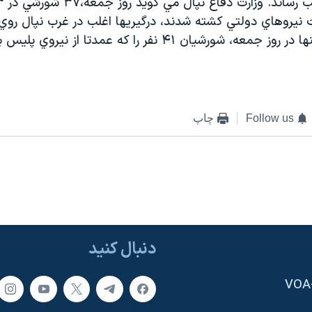
 نيروهاي دولتي کشته شدند، درگيريها اغلب در غرب نپال روي
گفته مي شود تنها در روز جمعه، شورشيان ۴۱ نفر را که عمدتا از 
Follow us
چاپ
دنبال کنید