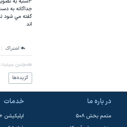
مستندها
فرهنگ و زندگی
جداگانه به دست
حقوق شهروندی
انتخابات ریاست جمهوری آمریکا ۲۰۲۴
اقتصادی
حمله جمهوری اسلامی به اسرائیل
اند
رمز مهسا
علم و فناوری
اسرائیل در جنگ
ورزش زنان در ایران
اشتراک
گالری عکس
اعتراضات زن، زندگی، آزادی
آرشیو پخش زنده
مجموعه مستندهای دادخواهی
همچنبن ببینید:
تریبونال مردمی آبان ۹۸
گزيده‌ها
دادگاه حمید نوری
چهل سال گروگان‌گیری
در باره ما
خدمات
قانون شفافیت دارائی کادر رهبری ایران
اعتراضات مردمی آبان ۹۸
متمم بخش ۵۰۸
اپلیکیشن +VOA
اسرائیل در جنگ