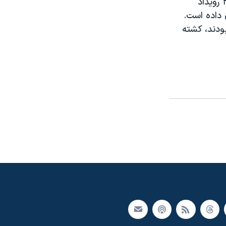
۳شنبه به تصويب رساند. وزارت دفاع نپال مي گويد روز جمعه،۳۷ شورشي در ۳ رويداد
 داده است.
نيروي پليس بودند، کشته