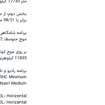
متر 17730 کيلوهرتز برابر با 92/16 متر
مستندها
فرهنگ و زندگی
حقوق شهروندی
انتخابات ریاست جمهوری آمریکا ۲۰۲۴
اقتصادی
حمله جمهوری اسلامی به اسرائیل
برابر با 98/21 متر 15290 کيلوهرتز برابر با 62/19 متر 17855 کيلوهرتز برابر با 80/16 متر
رمز مهسا
علم و فناوری
اسرائیل در جنگ
ورزش زنان در ایران
موج متوسط: 972 کيلوهرتز برابر با 64/972 متر 1548 کيلوهرتز برابر با 80/193 متر
گالری عکس
اعتراضات زن، زندگی، آزادی
آرشیو پخش زنده
مجموعه مستندهای دادخواهی
11835 کيلوهرتز برابر با 35/25 متر
تریبونال مردمی آبان ۹۸
دادگاه حمید نوری
: RHC Minimum
چهل سال گروگان‌گیری
ideast Medium
قانون شفافیت دارائی کادر رهبری ایران
اعتراضات مردمی آبان ۹۸
OL: Horizental
L: Horizantal
اسرائیل در جنگ