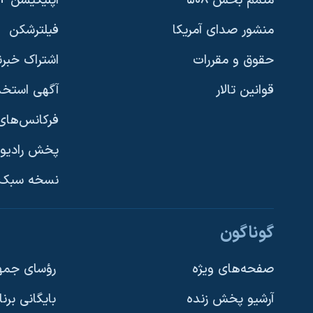
متمم بخش ۵۰۸
اپلیکیشن +VOA
منشور صدای آمریکا
فیلترشکن
حقوق و مقررات
اشتراک خبرن
قوانین تالار
آگهی استخد
فرکانس‌های 
پخش رادیو
یادگیری زبان انگلیسی
نسخه سبک 
دنبال کنید
گوناگون
صفحه‌های ویژه
رؤسای جمهو
آرشیو پخش زنده
بایگانی برن
زبانهای مختلف