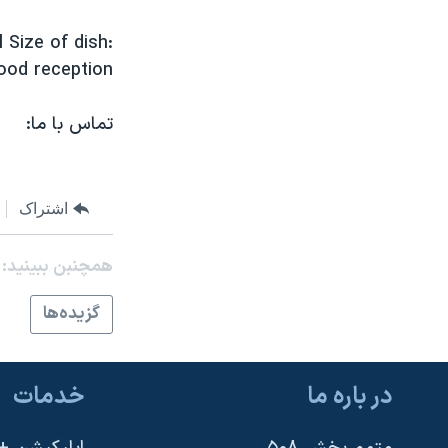
نرگس محمدی برنده جایزه نوبل صلح
 Size of dish:
همایش محافظه‌کاران آمریکا «سی‌پک»
ood reception
صفحه‌های ویژه
تماس با ما:
سفر پرزیدنت ترامپ به چین
اشتراک
همچنبن ببینید:
گزيده‌ها
در باره ما
خدمات