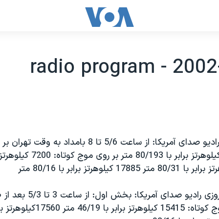
radio program - 2002
برنامه بامدادی راديو صدای آمريکا: از ساعت 5/6 تا 8 بامداد به
برنامه های نيمروزی راديو صدای آمر