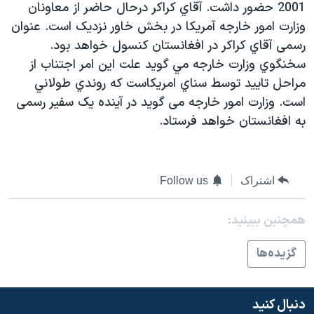
2001 حضور داشت. آقاي کراکر درحال حاضر از معاونان
دنبال کنید
مستندها
فرهنگ و زندگی
وزارت امور خارجه آمريکا در بخش خاور نزديک است. عنوان
حقوق شهروندی
انتخابات ریاست جمهوری آمریکا ۲۰۲۴
رسمی آقاي کراکر در افغانستان کنسول خواهد بود.
سخنگوي وزارت خارجه مي گويد علت اين امر اجتناب از
اقتصادی
حمله جمهوری اسلامی به اسرائیل
مراحل تاييد توسط سناي امريکاست که روندي طولاني
رمز مهسا
علم و فناوری
است. وزارت امور خارجه می گويد در آينده يک سفير رسمی
زبانهای مختلف
اسرائیل در جنگ
ورزش زنان در ایران
به افغانستان خواهد فرستاد.
گالری عکس
اعتراضات زن، زندگی، آزادی
آرشیو پخش زنده
مجموعه مستندهای دادخواهی
اشتراک
Follow us
تریبونال مردمی آبان ۹۸
دادگاه حمید نوری
همچنبن ببینید:
چهل سال گروگان‌گیری
گزيده‌ها
قانون شفافیت دارائی کادر رهبری ایران
اعتراضات مردمی آبان ۹۸
دنبال کنید