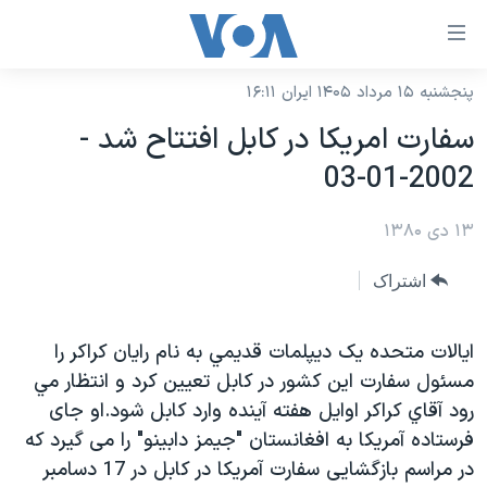
ینکهای
ابل
سترسی
پنجشنبه ۱۵ مرداد ۱۴۰۵ ایران ۱۶:۱۱
خانه
هش
سفارت امريکا در کابل افتتاح شد -
نسخه سبک وب‌سایت
ه
2002-01-03
حتوای
موضوع ها
صلی
۱۳ دی ۱۳۸۰
برنامه های تلویزیونی
ایران
هش
جدول برنامه ها
ه
آمریکا
اشتراک
فحه
صفحه‌های ویژه
جهان
صلی
فرکانس‌های صدای آمریکا
ايالات متحده يک ديپلمات قديمي به نام رايان کراکر را
ورزشی
جام جهانی ۲۰۲۶
هش
مسئول سفارت اين کشور در کابل تعيين کرد و انتظار مي
پخش رادیویی
ه
گزیده‌ها
عملیات خشم حماسی
رود آقاي کراکر اوايل هفته آينده وارد کابل شود.او جای
ستجو
۲۵۰سالگی آمریکا
ویژه برنامه‌ها
فرستاده آمريکا به افغانستان "جيمز دابينو" را می گيرد که
یادگیری زبان انگلیسی
در مراسم بازگشايی سفارت آمريکا در کابل در 17 دسامبر
ویدیوها
بایگانی برنامه‌های تلویزیونی