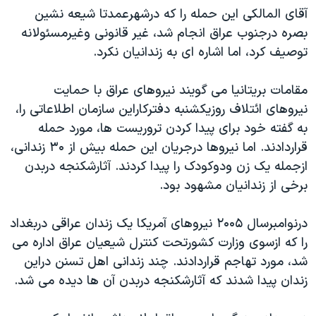
آقای المالکی اين حمله را که درشهرعمدتا شيعه نشين
دنبال کنید
مستندها
فرهنگ و زندگی
بصره درجنوب عراق انجام شد، غير قانونی وغيرمسئولانه
حقوق شهروندی
انتخابات ریاست جمهوری آمریکا ۲۰۲۴
توصيف کرد، اما اشاره ای به زندانيان نکرد.
اقتصادی
حمله جمهوری اسلامی به اسرائیل
مقامات بريتانيا می گويند نيروهای عراق با حمايت
رمز مهسا
علم و فناوری
زبانهای مختلف
نيروهای ائتلاف روزيکشنبه دفترکاراين سازمان اطلاعاتی را،
اسرائیل در جنگ
ورزش زنان در ایران
به گفته خود برای پيدا کردن تروريست ها، مورد حمله
گالری عکس
اعتراضات زن، زندگی، آزادی
قراردادند. اما نيروها درجريان اين حمله بيش از ۳۰ زندانی،
ازجمله يک زن ودوکودک را پيدا کردند. آثارشکنجه دربدن
آرشیو پخش زنده
مجموعه مستندهای دادخواهی
برخی از زندانيان مشهود بود.
تریبونال مردمی آبان ۹۸
دادگاه حمید نوری
درنوامبرسال ۲۰۰۵ نيروهای آمريکا يک زندان عراقی دربغداد
را که ازسوی وزارت کشورتحت کنترل شيعيان عراق اداره می
چهل سال گروگان‌گیری
شد، مورد تهاجم قراردادند. چند زندانی اهل تسنن دراين
قانون شفافیت دارائی کادر رهبری ایران
زندان پيدا شدند که آثارشکنجه دربدن آن ها ديده می شد.
اعتراضات مردمی آبان ۹۸