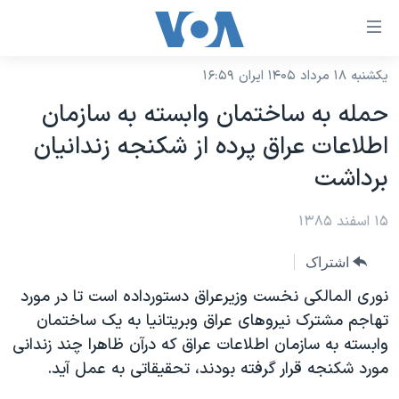
ینکهای
ابل
سترسی
یکشنبه ۱۸ مرداد ۱۴۰۵ ایران ۱۶:۵۹
خانه
هش
حمله به ساختمان وابسته به سازمان
نسخه سبک وب‌سایت
ه
اطلاعات عراق پرده از شکنجه زندانيان
حتوای
موضوع ها
برداشت
صلی
برنامه های تلویزیونی
ایران
هش
۱۵ اسفند ۱۳۸۵
جدول برنامه ها
ه
آمریکا
فحه
صفحه‌های ویژه
جهان
اشتراک
صلی
فرکانس‌های صدای آمریکا
ورزشی
جام جهانی ۲۰۲۶
نوری المالکی نخست وزيرعراق دستورداده است تا در مورد
هش
پخش رادیویی
تهاجم مشترک نيروهای عراق وبريتانيا به يک ساختمان
ه
گزیده‌ها
عملیات خشم حماسی
وابسته به سازمان اطلاعات عراق که درآن ظاهرا چند زندانی
ستجو
۲۵۰سالگی آمریکا
ویژه برنامه‌ها
یادگیری زبان انگلیسی
مورد شکنجه قرار گرفته بودند، تحقيقاتی به عمل آيد.
ویدیوها
بایگانی برنامه‌های تلویزیونی