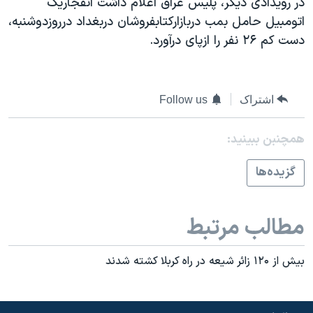
در رويدادی ديگر، پليس عراق اعلام داشت انفجاريک
اسرائیل در جنگ
اتومبيل حامل بمب دربازارکتابفروشان دربغداد درروزدوشنبه،
نرگس محمدی برنده جایزه نوبل صلح
دست کم ۲۶ نفر را ازپای درآورد.
همایش محافظه‌کاران آمریکا «سی‌پک»
صفحه‌های ویژه
اشتراک
Follow us
سفر پرزیدنت ترامپ به چین
همچنبن ببینید:
گزيده‌ها
مطالب مرتبط
بيش از ۱۲۰ زائر شيعه در راه کربلا کشته شدند