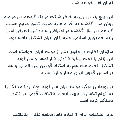
تهران آغاز خواهد شد.
دنبال کنید
مستندها
فرهنگ و زندگی
حقوق شهروندی
انتخابات ریاست جمهوری آمریکا ۲۰۲۴
اين پنج زندانی زن به خاطر شرکت در يک گردهمايی در ماه
ژوئن سال گذشته به اقدام عليه امنيت کشور متهم هستند.
اقتصادی
حمله جمهوری اسلامی به اسرائیل
گردهمايی سال گذشته در اعتراض به قوانين تبعيض آميز
رمز مهسا
علم و فناوری
رژيم جمهوری اسلامی عليه زنان ايران تشکيل يافته بود.
زبانهای مختلف
اسرائیل در جنگ
ورزش زنان در ایران
سازمان نظارت بر حقوق بشر از دولت ايران خواسته است،
گالری عکس
اعتراضات زن، زندگی، آزادی
اين زنان را تحت پيگرد قانونی قرار ندهد و می گويد،
آرشیو پخش زنده
مجموعه مستندهای دادخواهی
تشکيل اجتماعات هم به استناد قوانين بين المللی و هم
تریبونال مردمی آبان ۹۸
بر اساس قانون ايران مجاز و آزاد است.
دادگاه حمید نوری
در رويدادی ديگر، دولت ايران می گويد، چند روزنامه نگار را
چهل سال گروگان‌گیری
به اتهام تلاش در جهت ايجاد اختلافات قومی در کشور،
قانون شفافیت دارائی کادر رهبری ایران
دستگير کرده است.
اعتراضات مردمی آبان ۹۸
وزير اطلاعات ايران از اعلام نام روزنامه نگاران بازداشت