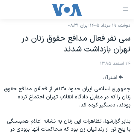
ینکهای
ابل
سترسی
دوشنبه ۱۹ مرداد ۱۴۰۵ ایران ۰۸:۳۱
خانه
هش
سی نفر فعال مدافع حقوق زنان در
نسخه سبک وب‌سایت
ه
تهران بازداشت شدند
حتوای
موضوع ها
صلی
۱۴ اسفند ۱۳۸۵
برنامه های تلویزیونی
ایران
هش
جدول برنامه ها
ه
آمریکا
اشتراک
فحه
صفحه‌های ویژه
جهان
جمهوری اسلامی ايران حدود ۳۰نفر از فعالان مدافع حقوق
صلی
فرکانس‌های صدای آمریکا
زنان را که در مقابل دادگاه انقلاب تهران اجتماع کرده
ورزشی
جام جهانی ۲۰۲۶
هش
بودند، دستگير کرده اند.
پخش رادیویی
ه
گزیده‌ها
عملیات خشم حماسی
ستجو
۲۵۰سالگی آمریکا
ویژه برنامه‌ها
بنابر گزارشها، تظاهرات اين زنان به نشانه اعلام همبستگی
یادگیری زبان انگلیسی
با پنج تن از زندانيان زن بود که محاکمات آنها بزودی در
ویدیوها
بایگانی برنامه‌های تلویزیونی