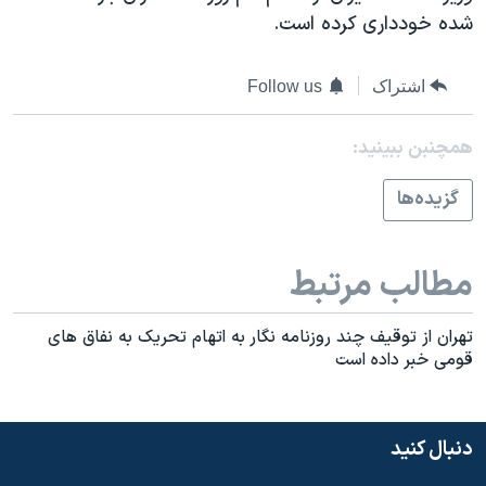
اسرائیل در جنگ
شده خودداری کرده است.
نرگس محمدی برنده جایزه نوبل صلح
همایش محافظه‌کاران آمریکا «سی‌پک»
اشتراک
Follow us
صفحه‌های ویژه
همچنبن ببینید:
سفر پرزیدنت ترامپ به چین
گزيده‌ها
مطالب مرتبط
تهران از توقيف چند روزنامه نگار به اتهام تحريک به نفاق های
قومی خبر داده است
دنبال کنید