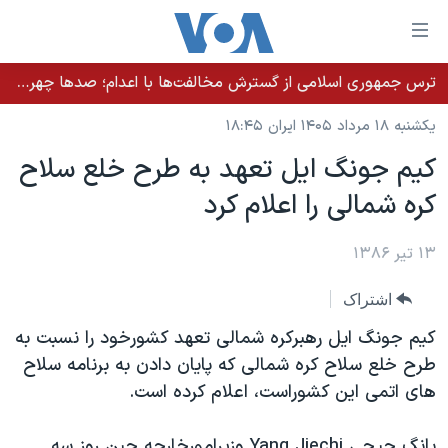
ینکهای
ابل
سترسی
ترس جمهوری اسلامی از گسترش مخالفت‌ها با اعدام؛ صدها چهره شناخته‌شده به دادسرا احضار شدند
خانه
هش
یکشنبه ۱۸ مرداد ۱۴۰۵ ایران ۱۸:۴۵
نسخه سبک وب‌سایت
ه
کيم جونگ ايل تعهد به طرح خلع سلاح
حتوای
موضوع ها
کره شمالی را اعلام کرد
صلی
برنامه های تلویزیونی
ایران
هش
جدول برنامه ها
ه
۱۳ تیر ۱۳۸۶
آمریکا
فحه
صفحه‌های ویژه
جهان
اشتراک
صلی
فرکانس‌های صدای آمریکا
ورزشی
جام جهانی ۲۰۲۶
هش
کيم جونگ ايل رهبرکره شمالی تعهد کشورخود را نسبت به
پخش رادیویی
ه
گزیده‌ها
عملیات خشم حماسی
طرح خلع سلاح کره شمالی که پايان دادن به برنامه سلاح
ستجو
های اتمی اين کشوراست، اعلام کرده است.
۲۵۰سالگی آمریکا
ویژه برنامه‌ها
یادگیری زبان انگلیسی
ویدیوها
بایگانی برنامه‌های تلویزیونی
يانگ جيچی Yang Jiechi وزيرامورخارجه چين روز سه