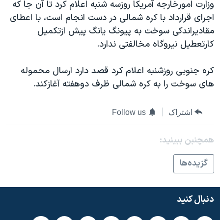
اسرائیل در جنگ
وزارت امورخارجه آمريکا روزسه شنبه اعلام کرد تا آن جا که
اجرای قرارداد با کره شمالی در دست انجام است، با اعطای
نرگس محمدی برنده جایزه نوبل صلح
مقاديراندکی سوخت به پيونگ يانگ پيش ازتکميل
همایش محافظه‌کاران آمریکا «سی‌پک»
کارتعطيل نيروگاه مخالفتی ندارد.
صفحه‌های ویژه
کره جنوبی روزشنبه اعلام کرد قصد دارد ارسال محموله
سفر پرزیدنت ترامپ به چین
های سوخت را به کره شمالی ظرف دوهفته آغازکند.
اشتراک
Follow us
همچنبن ببینید:
گزيده‌ها
دنبال کنید