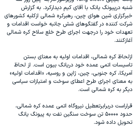
دنبال کنید
مستندها
فرهنگ و زندگی
شنبه درپيونگ يانگ با آقای کيم ديدارکرد. به گزارش
خبرگزاری شين هوای چين، رهبرکره شمالی ازکليه کشورهای
حقوق شهروندی
انتخابات ریاست جمهوری آمریکا ۲۰۲۴
شرکت کننده در گفتگوهای شش جانبه خواست اقدامات و
اقتصادی
حمله جمهوری اسلامی به اسرائیل
تعهدات خود را درجهت اجرای طرح خلع سلاح کره شمالی
رمز مهسا
علم و فناوری
آغازکنند.
زبانهای مختلف
اسرائیل در جنگ
ورزش زنان در ایران
ازلحاظ کره شمالی، اقدامات اوليه به معنای بستن
گالری عکس
اعتراضات زن، زندگی، آزادی
تاسيسات اتمی عمده خود دريانگ بيون است. از لحاظ
آرشیو پخش زنده
مجموعه مستندهای دادخواهی
آمريکا، کره جنوبی، چين، ژاپن و روسيه، «اقدامات اوليه»
به معنای اجرای طرح اعطای سوخت و امتيازات سياسی
تریبونال مردمی آبان ۹۸
ديگر به کره شمالی است.
دادگاه حمید نوری
چهل سال گروگان‌گیری
قراراست دربرابرتعطيل نيروگاه اتمی عمده کره شمالی،
حدود ۵۰۰۰۰ تن سوخت سنگين نفت به پيونگ يانگ
قانون شفافیت دارائی کادر رهبری ایران
تحويل داده شود.
اعتراضات مردمی آبان ۹۸