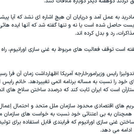
ق کردند دوهفته ديگر دوباره ملاقات کنند.
ادريد به عمل آمد و درپايان آن هيچ اشاره ای نشد که آيا پيش
ست حاصل شده است يا نه و تنها گفته شد که آنها ايده هائی 
ذاکرات، رد و بدل کرده اند.
فته است توقف فعاليت های مربوط به غنی سازی اورانيوم، راه
وليزا رايس وزيرامورخارجه آمريکا اظهارداشت زمان آن فرا رس
ی خود را نسبت به مساله برنامه اتمی تغييردهد. خانم رايس ا
ستارآن است که ايران ثابت کند که درصدد ساختن سلاح های ات
حريم های اقتصادی محدود سازمان ملل متحد و احتمال اِعما
 همچنان به بی اعتنائی خود نسبت به خواست های سازمان 
اختن غنی سازی اورانيوم که فرايندی قابل استفاده برای تولي
ادامه می دهد.