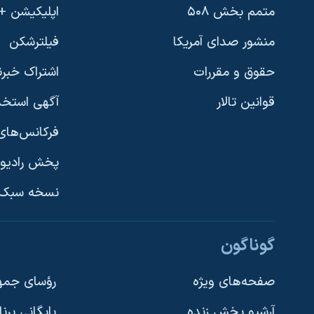
متمم بخش ۵۰۸
اپلیکیشن +VOA
منشور صدای آمریکا
فیلترشکن
حقوق و مقررات
اشتراک خبرن
قوانین تالار
آگهی استخد
فرکانس‌های 
پخش رادیو
یادگیری زبان انگلیسی
نسخه سبک 
دنبال کنید
گوناگون
صفحه‌های ویژه
رؤسای جمهو
آرشیو پخش زنده
بایگانی برن