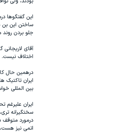
بودند، ولی تواف
مستندها
فرهنگ و زندگی
حقوق شهروندی
انتخابات ریاست جمهوری آمریکا ۲۰۲۴
اين گفتگوها درم
اقتصادی
حمله جمهوری اسلامی به اسرائیل
ساختن اين بن ب
جلو بردن روند م
رمز مهسا
علم و فناوری
اسرائیل در جنگ
ورزش زنان در ایران
آقای لاريجانی گ
گالری عکس
اعتراضات زن، زندگی، آزادی
اختلاف نيست.
آرشیو پخش زنده
مجموعه مستندهای دادخواهی
درهمين حال کاند
تریبونال مردمی آبان ۹۸
ايران تاکتيک ها
دادگاه حمید نوری
بين المللی خوا
چهل سال گروگان‌گیری
ايران عليرغم ت
قانون شفافیت دارائی کادر رهبری ایران
سختگيرانه تری،
اعتراضات مردمی آبان ۹۸
درمورد متوقف س
اتمی نيز هست، 
اسرائیل در جنگ