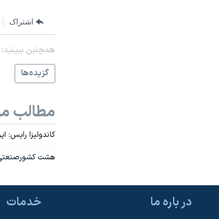
نرگس محمدی برنده جایزه نوبل صلح
اشتراک
همایش محافظه‌کاران آمریکا «سی‌پک»
صفحه‌های ویژه
همچنبن ببینید:
سفر پرزیدنت ترامپ به چین
گزيده‌ها
مطالب مر
کاندوليزا رايس: ا
هشت کشورصنعتی:اگ
در باره ما
خدمات