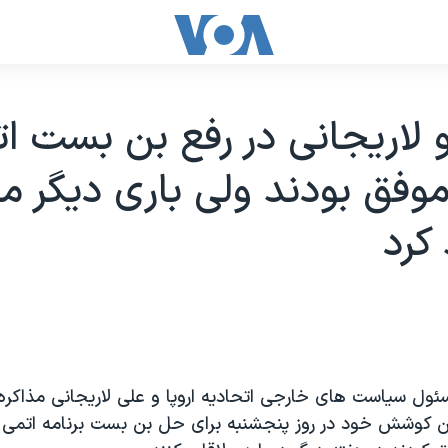
و لاريجانی در رفع بن بست ا
اموفق بودند ولی باری ديگر م
کرد
ئول سياست های خارجی اتحاديه اروپا و علی لاريجانی مذاکره 
رين کوشش خود در روز پنجشنبه برای حل بن بست برنامه اتمی ا