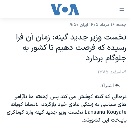
ینکهای
ابل
سترسی
جمعه ۱۶ مرداد ۱۴۰۵ ایران ۱۹:۵۰
خانه
هش
نخست وزير جديد گينه: زمان آن فرا
نسخه سبک وب‌سایت
ه
رسيده که فرصت دهيم تا کشور به
حتوای
موضوع ها
جلوگام بردارد
صلی
برنامه های تلویزیونی
ایران
هش
۰۹ اسفند ۱۳۸۵
جدول برنامه ها
ه
آمریکا
فحه
صفحه‌های ویژه
جهان
اشتراک
صلی
فرکانس‌های صدای آمریکا
ورزشی
جام جهانی ۲۰۲۶
درحالی که گينه کوشش می کند پس ازهفته ها ناآرامی
هش
پخش رادیویی
های سياسی به زندگی عادی خود بازگردد، لانسانا کوياته
ه
گزیده‌ها
عملیات خشم حماسی
Lansana Kouyate نخست وزير جديد گينه وارد کوناکری
ستجو
۲۵۰سالگی آمریکا
ویژه برنامه‌ها
یادگیری زبان انگلیسی
پايتخت اين کشورشد.
ویدیوها
بایگانی برنامه‌های تلویزیونی