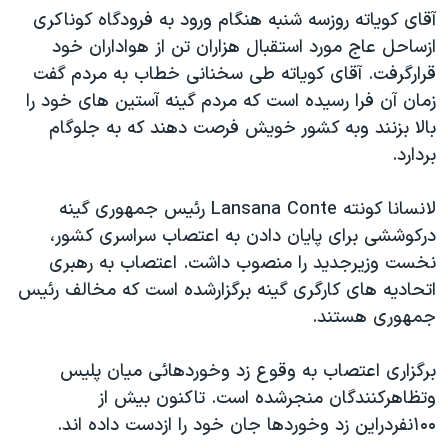
آقای کوياته روزسه شنبه هنگام ورود به فرودگاه کوناکری
دنبال کنید
مستندها
فرهنگ و زندگی
ازساحل عاج مورد استقبال هزاران تن از هواداران خود
حقوق شهروندی
انتخابات ریاست جمهوری آمریکا ۲۰۲۴
قرارگرفت. آقای کوياته طی سخنانی خطاب به مردم گفت
اقتصادی
حمله جمهوری اسلامی به اسرائیل
زمان آن فرا رسيده است که مردم گينه آستين های خود را
بالا بزنند وبه کشور خويش فرصت دهند که به جلوگام
رمز مهسا
علم و فناوری
زبانهای مختلف
بردارد.
اسرائیل در جنگ
ورزش زنان در ایران
گالری عکس
اعتراضات زن، زندگی، آزادی
لانسانا کونته Lansana Conte رئيس جمهوری گينه
درکوششی برای پايان دادن به اعتصاب سراسری کشور،
آرشیو پخش زنده
مجموعه مستندهای دادخواهی
نخست وزيرجديد را منصوب داشت. اعتصاب به رهبری
تریبونال مردمی آبان ۹۸
اتحاديه های کارگری گينه برگزارشده است که مخالف رئيس
دادگاه حمید نوری
جمهوری هستند.
چهل سال گروگان‌گیری
برگزاری اعتصاب به وقوع زد وخوردهائی ميان پليس
قانون شفافیت دارائی کادر رهبری ایران
وتظاهرکنندگان منجرشده است. تاکنون بيش از
اعتراضات مردمی آبان ۹۸
۱۰۰نفردراين زد وخوردها جان خود را ازدست داده اند.