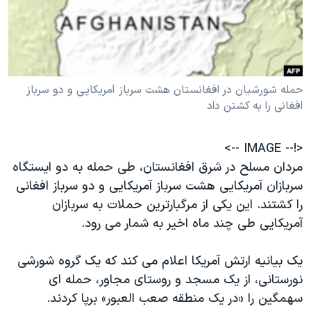
دنبال کنید
مستندها
فرهنگ و زندگی
حقوق شهروندی
انتخابات ریاست جمهوری آمریکا ۲۰۲۴
اقتصادی
حمله جمهوری اسلامی به اسرائیل
حمله شورشیان در افغانستان هشت سرباز آمریکایی و دو سرباز
رمز مهسا
علم و فناوری
افغانی را به کشتن داد
زبانهای مختلف
اسرائیل در جنگ
ورزش زنان در ایران
گالری عکس
اعتراضات زن، زندگی، آزادی
<!-- IMAGE -->
آرشیو پخش زنده
مجموعه مستندهای دادخواهی
مردان مسلح در شرق افغانستان، طی حمله به دو ایستگاه
سربازان آمریکایی هشت سرباز آمریکایی و دو سرباز افغانی
تریبونال مردمی آبان ۹۸
را کشتند. این یکی از مرگبارترین حملات به سربازان
دادگاه حمید نوری
آمریکایی طی چند ماه اخیر به شمار می رود.
چهل سال گروگان‌گیری
یک بیانیه ارتش آمریکا اعلام می کند که یک گروه شورشی
قانون شفافیت دارائی کادر رهبری ایران
نورستانی، از یک مسجد و روستای مجاور، حمله ای
اعتراضات مردمی آبان ۹۸
سهمگین را «در یک منطقه صعب العبور» برپا کردند.