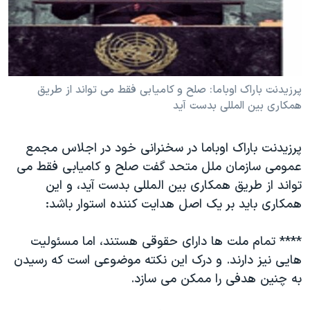
دنبال کنید
مستندها
فرهنگ و زندگی
حقوق شهروندی
انتخابات ریاست جمهوری آمریکا ۲۰۲۴
اقتصادی
حمله جمهوری اسلامی به اسرائیل
پرزیدنت باراک اوباما: صلح و کامیابی فقط می تواند از طریق
رمز مهسا
علم و فناوری
همکاری بین المللی بدست آید
زبانهای مختلف
اسرائیل در جنگ
ورزش زنان در ایران
گالری عکس
اعتراضات زن، زندگی، آزادی
پرزیدنت باراک اوباما در سخنرانی خود در اجلاس مجمع
آرشیو پخش زنده
مجموعه مستندهای دادخواهی
عمومی سازمان ملل متحد گفت صلح و کامیابی فقط می
تواند از طریق همکاری بین المللی بدست آید، و این
تریبونال مردمی آبان ۹۸
همکاری باید بر یک اصل هدایت کننده استوار باشد:
دادگاه حمید نوری
چهل سال گروگان‌گیری
**** تمام ملت ها دارای حقوقی هستند، اما مسئولیت
هایی نیز دارند. و درک این نکته موضوعی است که رسیدن
قانون شفافیت دارائی کادر رهبری ایران
به چنین هدفی را ممکن می سازد.
اعتراضات مردمی آبان ۹۸