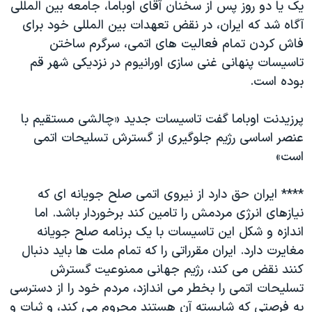
اسرائیل در جنگ
یک یا دو روز پس از سخنان آقای اوباما، جامعه بین المللی
آگاه شد که ایران، در نقض تعهدات بین المللی خود برای
نرگس محمدی برنده جایزه نوبل صلح
فاش کردن تمام فعالیت های اتمی، سرگرم ساختن
همایش محافظه‌کاران آمریکا «سی‌پک»
تاسیسات پنهانی غنی سازی اورانیوم در نزدیکی شهر قم
صفحه‌های ویژه
بوده است.
سفر پرزیدنت ترامپ به چین
پرزیدنت اوباما گفت تاسیسات جدید «چالشی مستقیم با
عنصر اساسی رژیم جلوگیری از گسترش تسلیحات اتمی
است»
**** ایران حق دارد از نیروی اتمی صلح جویانه ای که
نیازهای انرژی مردمش را تامین کند برخوردار باشد. اما
اندازه و شکل این تاسیسات با یک برنامه صلح جویانه
مغایرت دارد. ایران مقرراتی را که تمام ملت ها باید دنبال
کنند نقض می کند، رژیم جهانی ممنوعیت گسترش
تسلیحات اتمی را بخطر می اندازد، مردم خود را از دسترسی
به فرصتی که شایسته آن هستند محروم می کند، و ثبات و