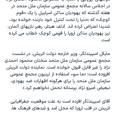
اسرائیل در جنگ
در اجلاس سالانه مجمع عمومی سازمان ملل متحد در
نرگس محمدی برنده جایزه نوبل صلح
هفته گذشته که يهوديان ساکن اسرایيل را يک «قوم
کوچک» که «دنيا را تحت کنترل خود دارند» خوانده بود،
همایش محافظه‌کاران آمریکا «سی‌پک»
شديدا اعتراض کرده اند. آدلف هيتلر، رهبر نازيهای آلمان،
صفحه‌های ویژه
نيز يهوديان ساکن اروپا را قومی کوچک خطاب می کرده
سفر پرزیدنت ترامپ به چین
است.
مايکل اسپيندلگر، وزير خارجه دولت اتريش، در نشست
مجمع عمومی سازمان ملل متحد سخنان محمود احمدی
نژاد را غير قابل قبول خوانده است. نماينده دولت اتريش
افزوده است: «ما سوء استفاده از تربيون مجمع عمومی
سازمان ملل متحد را برای هرگونه اظهارات ضد يهودی،
تبعيض آميزو نژاد پرستانه تحمل نخواهيم کرد.»
آقای اسپيندلگر افزده است به علت موقعيت جغرافيايی
اتريش در قلب اروپا که محل آمد و شدهای فرهنگ ها،