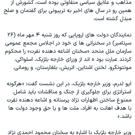
مذاهب و علايق سياسی متفاوتی بوده است، کشورش از
همين رو در سال های اخير به ترييونی برای گفتمان و صلح
مبدل گشته است.
نمايندگان دولت های اروپايی که روز شنبه ۴ مهر ماه (۲۶
سپتامبر) در سخنرانی ها ی خود در اجلاس مجمع عمومی
سازمان ملل متحد «سخنان اشاعه دهنده نفرت» را محکوم
کردند عبارت بود ه اند از وزرای خارجه بلژيک، اسلواکی،
مونتونگرو، لختن اشتاين، اتريش، بلغارستان، و رومانی.
ايو لدرم، وزير خارجه بلژيک، در اين نشست گفت: «هرگونه
استراتژی برای جلوگيری از جنگ و مناقشات باید شامل
ممنوع ساختن اظهارات نژاد پرستانه و اشاعه دهنده نفرت
با هدف اهانت به افراد، ملت ها و يا حق وجود دولت ها
باشد.»
وزير خارجه بلژيک با اشاره به سخنان محمود احمدی نژاد