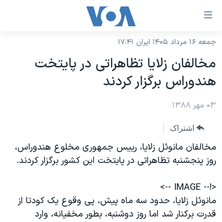
ینکهای
ابل
سترسی
جمعه ۱۶ مرداد ۱۴۰۵ ایران ۱۷:۴۱
خانه
هش
مخالفان زلايا تظاهراتی در پایتخت
نسخه سبک وب‌سایت
ه
هندوراس برگزار کردند
حتوای
موضوع ها
صلی
۰۳ مهر ۱۳۸۸
برنامه های تلویزیونی
ایران
هش
جدول برنامه ها
ه
آمریکا
اشتراک
فحه
صفحه‌های ویژه
جهان
مخالفان مانوئل زلایا، رییس جمهوری مخلوع هندوراس،
صلی
فرکانس‌های صدای آمریکا
روز پنجشنبه تظاهراتی در پایتخت این کشور برگزار کردند.
ورزشی
جام جهانی ۲۰۲۶
هش
پخش رادیویی
ه
گزیده‌ها
عملیات خشم حماسی
<!-- IMAGE -->
ستجو
۲۵۰سالگی آمریکا
ویژه برنامه‌ها
مانوئل زلایا، حدود سه ماه پیش، پی وقوع یک کودتا از
یادگیری زبان انگلیسی
قدرت برکنار شد اما روز دوشنبه، بطور مخفیانه، وارد
ویدیوها
بایگانی برنامه‌های تلویزیونی