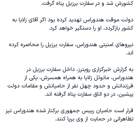
کشورش شد و در سفارت برزیل پناه گرفت.
دنبال کنید
مستندها
فرهنگ و زندگی
حقوق شهروندی
انتخابات ریاست جمهوری آمریکا ۲۰۲۴
دولت موقت هندوراس تهدید کرده بود اگر آقای زلایا به
کشور بازگردد، او را دستگیر خواهد کرد.
اقتصادی
حمله جمهوری اسلامی به اسرائیل
رمز مهسا
علم و فناوری
نیروهای امنیتی هندوراس، سفارت برزیل را محاصره کرده
زبانهای مختلف
اسرائیل در جنگ
ورزش زنان در ایران
اند.
گالری عکس
اعتراضات زن، زندگی، آزادی
به گزارش خبرگزاری رویترز، داخل سفارت برزیل در
آرشیو پخش زنده
مجموعه مستندهای دادخواهی
هندوراس، مانوئل زلایا به همراه همسرش، یکی از
تریبونال مردمی آبان ۹۸
فرزندانش و حدود چهل نفر از حامیانش و مقامات دولت
پیشین، در دو اتاق سفارت پناه گرفته اند.
دادگاه حمید نوری
چهل سال گروگان‌گیری
قرار است حامیان رییس جمهوری برکنار شده هندوراس نیز
قانون شفافیت دارائی کادر رهبری ایران
تظاهراتی در حمایت از وی برپا کنند.
اعتراضات مردمی آبان ۹۸