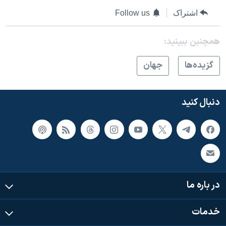
اسرائیل در جنگ
اشتراک
Follow us
نرگس محمدی برنده جایزه نوبل صلح
همایش محافظه‌کاران آمریکا «سی‌پک»
همچنبن ببینید:
صفحه‌های ویژه
گزيده‌ها
جهان
سفر پرزیدنت ترامپ به چین
دنبال کنید
در باره ما
خدمات