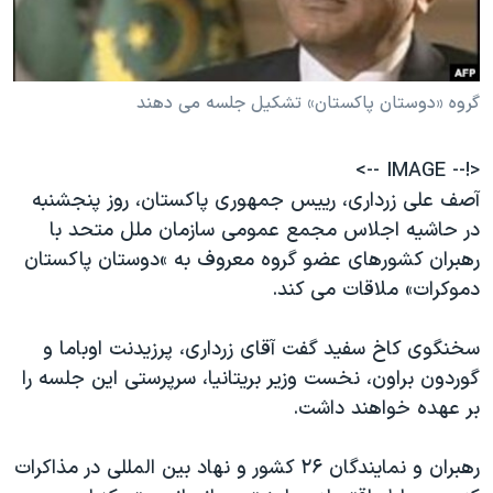
دنبال کنید
مستندها
فرهنگ و زندگی
حقوق شهروندی
انتخابات ریاست جمهوری آمریکا ۲۰۲۴
گروه «دوستان پاکستان» تشکیل جلسه می دهند
اقتصادی
حمله جمهوری اسلامی به اسرائیل
رمز مهسا
علم و فناوری
زبانهای مختلف
<!-- IMAGE -->
اسرائیل در جنگ
ورزش زنان در ایران
آصف علی زرداری، رییس جمهوری پاکستان، روز پنجشنبه
گالری عکس
اعتراضات زن، زندگی، آزادی
در حاشیه اجلاس مجمع عمومی سازمان ملل متحد با
رهبران کشورهای عضو گروه معروف به »دوستان پاکستان
آرشیو پخش زنده
مجموعه مستندهای دادخواهی
دموکرات» ملاقات می کند.
تریبونال مردمی آبان ۹۸
دادگاه حمید نوری
سخنگوی کاخ سفید گفت آقای زرداری، پرزیدنت اوباما و
گوردون براون، نخست وزیر بریتانیا، سرپرستی این جلسه را
چهل سال گروگان‌گیری
بر عهده خواهند داشت.
قانون شفافیت دارائی کادر رهبری ایران
اعتراضات مردمی آبان ۹۸
رهبران و نمایندگان ۲۶ کشور و نهاد بین المللی در مذاکرات