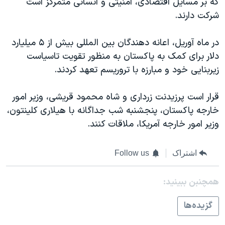
که بر مسایل اقتصادی، امنیتی و انسانی متمرکز است
اسرائیل در جنگ
شرکت دارند.
نرگس محمدی برنده جایزه نوبل صلح
همایش محافظه‌کاران آمریکا «سی‌پک»
در ماه آوریل، اعانه دهندگان بین المللی بیش از ۵ میلیارد
دلار برای کمک به پاکستان به منظور تقویت تاسیاست
صفحه‌های ویژه
زیربنایی خود و مبارزه با تروریسم تعهد کردند.
سفر پرزیدنت ترامپ به چین
قرار است پرزیدنت زرداری و شاه محمود قریشی، وزیر امور
خارجه پاکستان، پنجشنبه شب جداگانه با هیلاری کلینتون،
وزیر امور خارجه آمریکا، ملاقات کنند.
اشتراک
Follow us
همچنبن ببینید:
گزيده‌ها