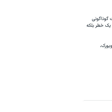
 گوناگونی
ه يک خطر بلکه
يورک،