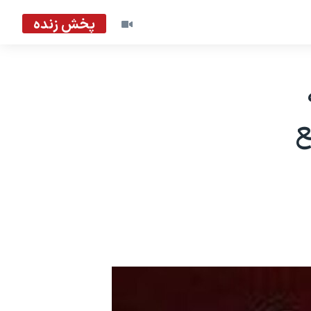
پخش زنده
ع