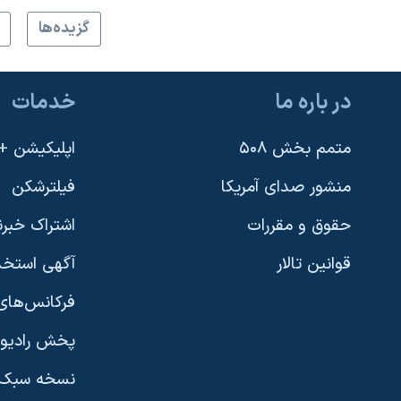
گزيده‌ها
در باره ما
خدمات
متمم بخش ۵۰۸
اپلیکیشن +VOA
منشور صدای آمریکا
فیلترشکن
حقوق و مقررات
اشتراک خبرن
قوانین تالار
آگهی استخد
فرکانس‌های 
پخش رادیو
یادگیری زبان انگلیسی
نسخه سبک 