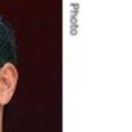
مستندها
فرهنگ و زندگی
حقوق شهروندی
انتخابات ریاست جمهوری آمریکا ۲۰۲۴
اقتصادی
حمله جمهوری اسلامی به اسرائیل
رمز مهسا
علم و فناوری
اسرائیل در جنگ
ورزش زنان در ایران
گالری عکس
اعتراضات زن، زندگی، آزادی
آرشیو پخش زنده
مجموعه مستندهای دادخواهی
تریبونال مردمی آبان ۹۸
دادگاه حمید نوری
چهل سال گروگان‌گیری
قانون شفافیت دارائی کادر رهبری ایران
اعتراضات مردمی آبان ۹۸
اسرائیل در جنگ