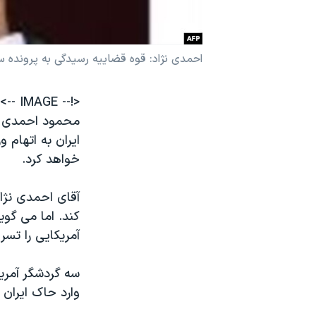
نرگس محمدی برنده جایزه نوبل صلح
همایش محافظه‌کاران آمریکا «سی‌پک»
احمدی نژاد: قوه قضاییه رسیدگی به پرونده س
صفحه‌های ویژه
سفر پرزیدنت ترامپ به چین
<!-- IMAGE -->
محمود احمدی نژ
ايران به اتهام 
خواهد کرد.
آقای احمدی نژا
کند. اما می گو
آمريکايی را تسر
سه گردشگر آمري
وارد حاک ايران 