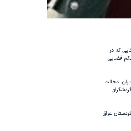
يی که در
 حکم قضايی
ران، دخالت
گردشگران
ردستان عراق